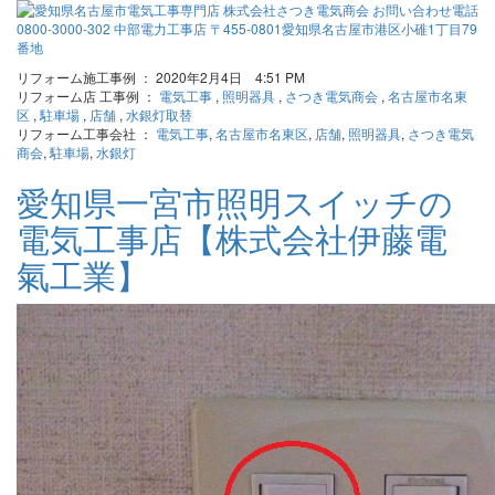
リフォーム施工事例 ： 2020年2月4日 4:51 PM
リフォーム店 工事例 ：
電気工事
,
照明器具
,
さつき電気商会
,
名古屋市名東
区
,
駐車場
,
店舗
,
水銀灯取替
リフォーム工事会社 ：
電気工事
,
名古屋市名東区
,
店舗
,
照明器具
,
さつき電気
商会
,
駐車場
,
水銀灯
愛知県一宮市照明スイッチの
電気工事店【株式会社伊藤電
氣工業】