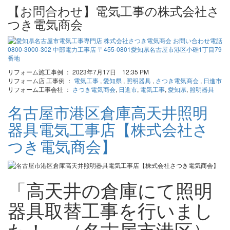
【お問合わせ】電気工事の株式会社さ
つき電気商会
リフォーム施工事例 ： 2023年7月17日 12:35 PM
リフォーム店 工事例 ：
電気工事
,
愛知県
,
照明器具
,
さつき電気商会
,
日進市
リフォーム工事会社 ：
さつき電気商会
,
日進市
,
電気工事
,
愛知県
,
照明器具
名古屋市港区倉庫高天井照明
器具電気工事店【株式会社さ
つき電気商会】
「高天井の倉庫にて照明
器具取替工事を行いまし
た！」（名古屋市港区）