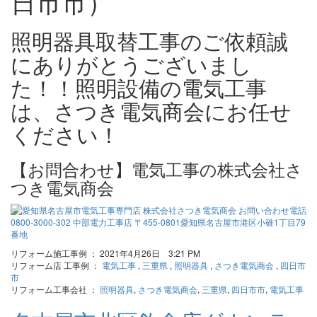
日市市）
照明器具取替工事のご依頼誠
にありがとうございまし
た！！照明設備の電気工事
は、さつき電気商会にお任せ
ください！
【お問合わせ】電気工事の株式会社さ
つき電気商会
リフォーム施工事例 ： 2021年4月26日 3:21 PM
リフォーム店 工事例 ：
電気工事
,
三重県
,
照明器具
,
さつき電気商会
,
四日市
市
リフォーム工事会社 ：
照明器具
,
さつき電気商会
,
三重県
,
四日市市
,
電気工事