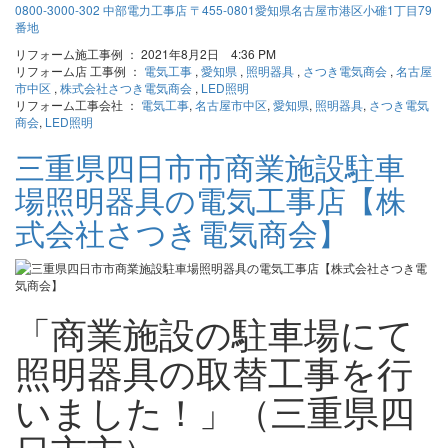
リフォーム施工事例 ： 2021年8月2日 4:36 PM
リフォーム店 工事例 ：
電気工事
,
愛知県
,
照明器具
,
さつき電気商会
,
名古屋
市中区
,
株式会社さつき電気商会
,
LED照明
リフォーム工事会社 ：
電気工事
,
名古屋市中区
,
愛知県
,
照明器具
,
さつき電気
商会
,
LED照明
三重県四日市市商業施設駐車
場照明器具の電気工事店【株
式会社さつき電気商会】
「商業施設の駐車場にて
照明器具の取替工事を行
いました！」（三重県四