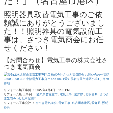
照明器具取替電気工事のご依
頼誠にありがとうございまし
た！！照明器具の電気設備工
事は、さつき電気商会にお任
せください！
【お問合わせ】電気工事の株式会社さ
つき電気商会
リフォーム施工事例 ： 2022年4月4日 1:32 PM
リフォーム店 工事例 ：
愛知県名古屋市
,
電気工事
,
愛知県
,
照明器具
,
さつき
電気商会
,
名古屋市港区
リフォーム工事会社 ：
さつき電気商会
,
電気工事
,
名古屋市港区
,
愛知県
,
照明
器具