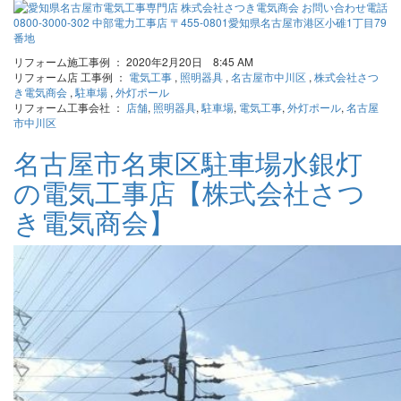
リフォーム施工事例 ： 2020年2月20日 8:45 AM
リフォーム店 工事例 ：
電気工事
,
照明器具
,
名古屋市中川区
,
株式会社さつ
き電気商会
,
駐車場
,
外灯ポール
リフォーム工事会社 ：
店舗
,
照明器具
,
駐車場
,
電気工事
,
外灯ポール
,
名古屋
市中川区
名古屋市名東区駐車場水銀灯
の電気工事店【株式会社さつ
き電気商会】