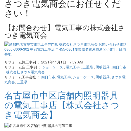
さつき電気商会にお任せくだ
さい！
【お問合わせ】電気工事の株式会社さ
つき電気商会
リフォーム施工事例 ： 2021年11月1日 7:59 AM
リフォーム店 工事例 ：
ショーケース
,
電気工事
,
三重県
,
照明器具
,
四日市市
,
株式会社さつき電気商会
リフォーム工事会社 ：
四日市市
,
電気工事
,
ショーケース
,
照明器具
,
さつき電
気商会
,
三重県
名古屋市中区店舗内照明器具
の電気工事店【株式会社さつ
き電気商会】