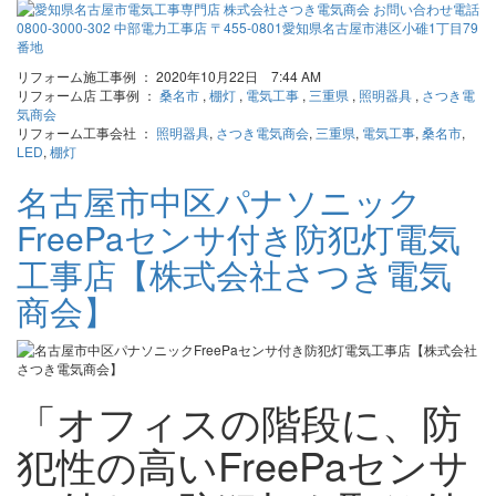
リフォーム施工事例 ： 2020年10月22日 7:44 AM
リフォーム店 工事例 ：
桑名市
,
棚灯
,
電気工事
,
三重県
,
照明器具
,
さつき電
気商会
リフォーム工事会社 ：
照明器具
,
さつき電気商会
,
三重県
,
電気工事
,
桑名市
,
LED
,
棚灯
名古屋市中区パナソニック
FreePaセンサ付き防犯灯電気
工事店【株式会社さつき電気
商会】
「オフィスの階段に、防
犯性の高いFreePaセンサ