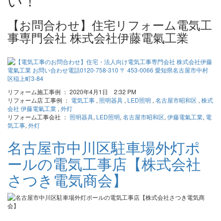
い！
【お問合わせ】住宅リフォーム電気工
事専門会社 株式会社伊藤電氣工業
リフォーム施工事例 ： 2020年4月1日 2:32 PM
リフォーム店 工事例 ：
電気工事
,
照明器具
,
LED照明
,
名古屋市昭和区
,
株式
会社 伊藤電氣工業
,
外灯
リフォーム工事会社 ：
照明器具
,
LED照明
,
名古屋市昭和区
,
伊藤電氣工業
,
電
気工事
,
外灯
名古屋市中川区駐車場外灯ポ
ールの電気工事店【株式会社
さつき電気商会】