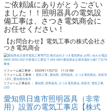
ご依頼誠にありがとうござい
ました！！照明器具の電気設
備工事は、さつき電気商会に
お任せください！
【お問合わせ】電気工事の株式会社さ
つき電気商会
リフォーム施工事例 ： 2023年11月27日 11:12 AM
リフォーム店 工事例 ：
電気工事
,
愛知県
,
照明器具
,
さつき電気商会
,
弥富市
,
LED
,
愛知県弥富市
リフォーム工事会社 ：
愛知県
,
照明器具
,
さつき電気商会
,
弥富市
,
電気工事
,
LED
愛知県日進市照明器具（非常
用）設置の電気工事店【株式