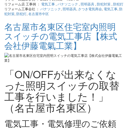
リフォーム店 工事例 ：
電気工事
,
パナソニック
,
照明器具
,
防犯対策
,
防犯灯
リフォーム工事会社 ：
パナソニック
,
照明器具
,
さつき電気商会
,
電気工事
,
防
犯対策
,
防犯灯
,
名古屋市中区
名古屋市名東区住宅室内照明
スイッチの電気工事店【株式
会社伊藤電氣工業】
「ON/OFFが出来なくな
った照明スイッチの取替
工事を行いました！」
（名古屋市名東区）
電気工事・電気修理のご依頼