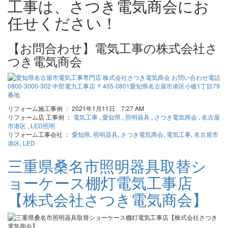
工事は、さつき電気商会にお
任せください！
【お問合わせ】電気工事の株式会社さ
つき電気商会
リフォーム施工事例 ： 2021年1月11日 7:27 AM
リフォーム店 工事例 ：
電気工事
,
愛知県
,
照明器具
,
さつき電気商会
,
名古屋
市港区
,
LED照明
リフォーム工事会社 ：
愛知県
,
照明器具
,
さつき電気商会
,
電気工事
,
名古屋市
港区
,
LED
三重県桑名市照明器具取替シ
ョーケース棚灯電気工事店
【株式会社さつき電気商会】