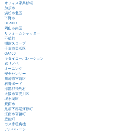
オフィス家具移転
加須市
浜松市北区
下野市
BF-50R
岡山市南区
リフォームシャッター
不破郡
樹脂スロープ
千葉市美浜区
GA400
キタイコーポレーション
窓リノベ
オーニング
安全センサー
川崎市宮前区
石膏ボード
海部郡飛島村
大阪市東淀川区
堺市堺区
箕面市
足柄下郡湯河原町
江南市宮後町
豊能町
ガス床暖房機
アルパレージ