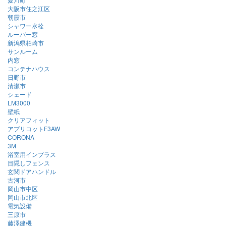
大阪市住之江区
朝霞市
シャワー水栓
ルーバー窓
新潟県柏崎市
サンルーム
内窓
コンテナハウス
日野市
清瀬市
シェード
LM3000
壁紙
クリアフィット
アプリコットF3AW
CORONA
3M
浴室用インプラス
目隠しフェンス
玄関ドアハンドル
古河市
岡山市中区
岡山市北区
電気設備
三原市
藤澤建機