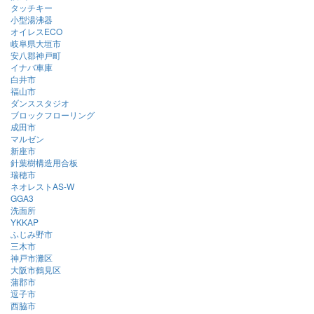
タッチキー
小型湯沸器
オイレスECO
岐阜県大垣市
安八郡神戸町
イナバ車庫
白井市
福山市
ダンススタジオ
ブロックフローリング
成田市
マルゼン
新座市
針葉樹構造用合板
瑞穂市
ネオレストAS-W
GGA3
洗面所
YKKAP
ふじみ野市
三木市
神戸市灘区
大阪市鶴見区
蒲郡市
逗子市
西脇市