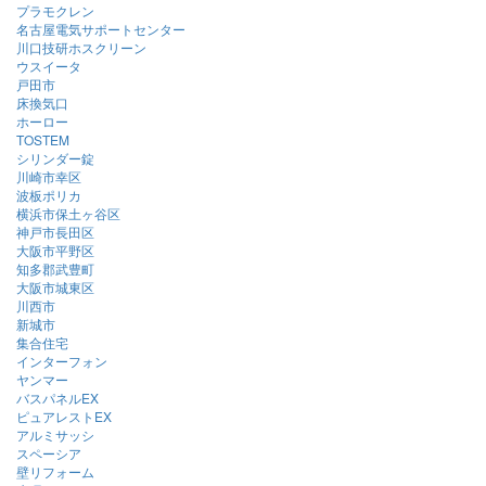
プラモクレン
名古屋電気サポートセンター
川口技研ホスクリーン
ウスイータ
戸田市
床換気口
ホーロー
TOSTEM
シリンダー錠
川崎市幸区
波板ポリカ
横浜市保土ヶ谷区
神戸市長田区
大阪市平野区
知多郡武豊町
大阪市城東区
川西市
新城市
集合住宅
インターフォン
ヤンマー
バスパネルEX
ピュアレストEX
アルミサッシ
スペーシア
壁リフォーム