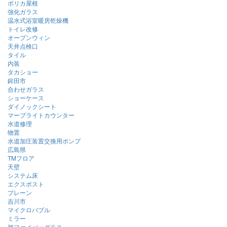
ポリカ屋根
強化ガラス
温水式浴室暖房乾燥機
トイレ改修
オープンウィン
天井点検口
タイル
内装
タカショー
鉾田市
合わせガラス
ショーケース
ダイノックシート
マーブライトカウンター
水道修理
物置
水道加圧装置交換用ポンプ
広島県
TMフロア
天壁
システム床
エクスポスト
プレーン
吉川市
マイクロバブル
ミラー
旭ファイバーグラス