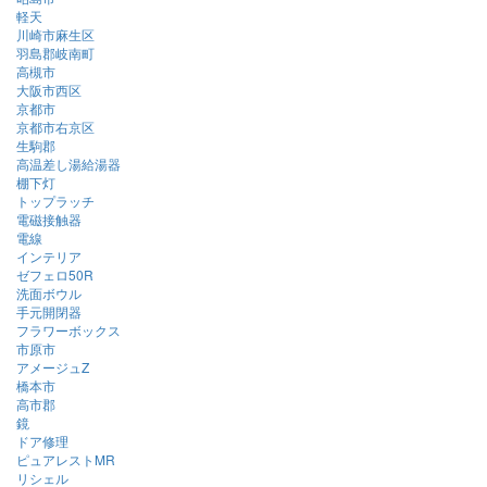
軽天
川崎市麻生区
羽島郡岐南町
高槻市
大阪市西区
京都市
京都市右京区
生駒郡
高温差し湯給湯器
棚下灯
トップラッチ
電磁接触器
電線
インテリア
ゼフェロ50R
洗面ボウル
手元開閉器
フラワーボックス
市原市
アメージュZ
橋本市
高市郡
鏡
ドア修理
ピュアレストMR
リシェル