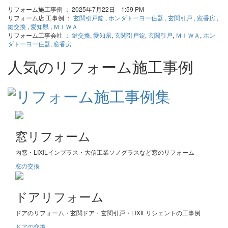
リフォーム施工事例 ： 2025年7月22日 1:59 PM
リフォーム店 工事例 ：
玄関引戸錠
,
ホンダトーヨー住器
,
玄関引戸
,
窓香房
,
鍵交換
,
愛知県
,
ＭＩＷＡ
リフォーム工事会社 ：
鍵交換
,
愛知県
,
玄関引戸錠
,
玄関引戸
,
ＭＩＷＡ
,
ホン
ダトーヨー住器
,
窓香房
人気のリフォーム施工事例
窓リフォーム
内窓・LIXILインプラス・大信工業ソノグラスなど窓のリフォーム
窓の交換
ドアリフォーム
ドアのリフォーム・玄関ドア・玄関引戸・LIXILリシェントの工事例
ドアの交換