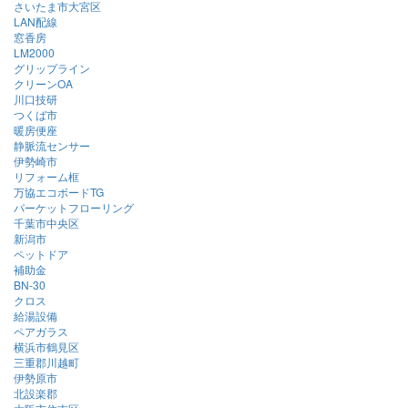
さいたま市大宮区
LAN配線
窓香房
LM2000
グリップライン
クリーンOA
川口技研
つくば市
暖房便座
静脈流センサー
伊勢崎市
リフォーム框
万協エコボードTG
パーケットフローリング
千葉市中央区
新潟市
ペットドア
補助金
BN-30
クロス
給湯設備
ペアガラス
横浜市鶴見区
三重郡川越町
伊勢原市
北設楽郡