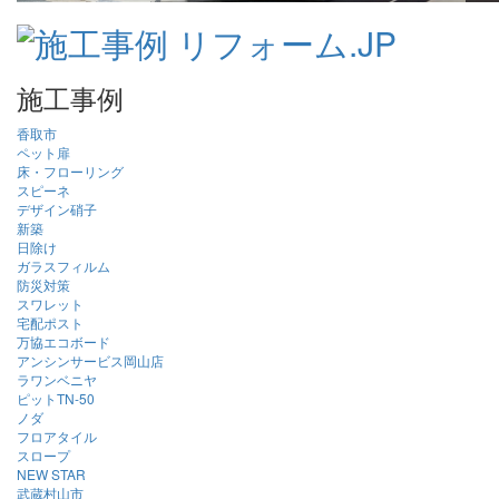
施工事例
香取市
ペット扉
床・フローリング
スピーネ
デザイン硝子
新築
日除け
ガラスフィルム
防災対策
スワレット
宅配ポスト
万協エコボード
アンシンサービス岡山店
ラワンベニヤ
ピットTN-50
ノダ
フロアタイル
スロープ
NEW STAR
武蔵村山市