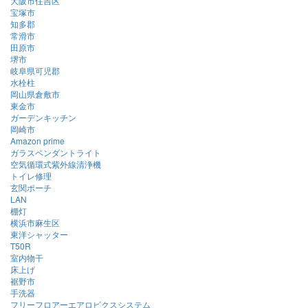
大阪市住吉区
宝塚市
知多郡
常滑市
田原市
堺市
岐阜県可児郡
水栓柱
岡山県倉敷市
東金市
ガーデンキッチン
岡崎市
Amazon prime
ガラスペンダントライト
空気循環式紫外線清浄機
トイレ修理
玄関ポーチ
LAN
棚灯
横浜市麻生区
東洋シャッター
T50R
室内物干
床上げ
裾野市
手洗器
フリーフロアーエアロビクスシステム