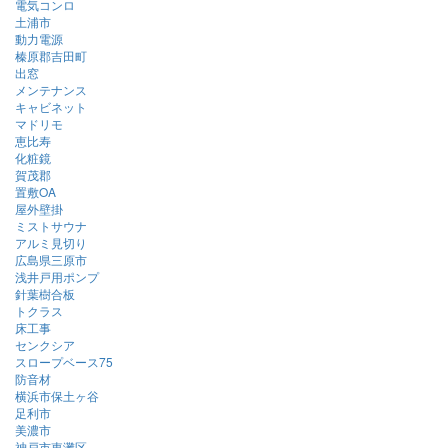
電気コンロ
土浦市
動力電源
榛原郡吉田町
出窓
メンテナンス
キャビネット
マドリモ
恵比寿
化粧鏡
賀茂郡
置敷OA
屋外壁掛
ミストサウナ
アルミ見切り
広島県三原市
浅井戸用ポンプ
針葉樹合板
トクラス
床工事
センクシア
スロープベース75
防音材
横浜市保土ヶ谷
足利市
美濃市
神戸市東灘区