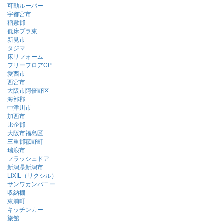
可動ルーバー
宇都宮市
稲敷郡
低床プラ束
新見市
タジマ
床リフォーム
フリーフロアCP
愛西市
西宮市
大阪市阿倍野区
海部郡
中津川市
加西市
比企郡
大阪市福島区
三重郡菰野町
瑞浪市
フラッシュドア
新潟県新潟市
LIXIL（リクシル）
サンワカンパニー
収納棚
東浦町
キッチンカー
旅館