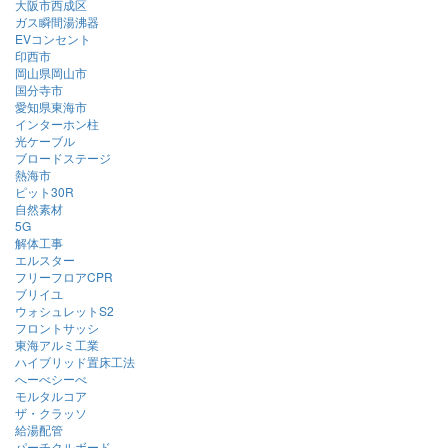
大阪市西成区
ガス瞬間湯沸器
EVコンセント
印西市
岡山県岡山市
国分寺市
愛知県東海市
インターホン柱
光ケーブル
ブロードステージ
熱海市
ピット30R
自然素材
5G
解体工事
エルスター
フリーフロアCPR
ブリイユ
ウォシュレットS2
フロントサッシ
東海アルミ工業
ハイブリッド置床工法
へーべシーべ
モルタルコア
ザ・クラッソ
給湯配管
パーチクルボード