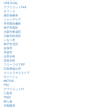
UFB DUAL
アプリコットF4A
オフィス
港区南麻布
シャンデリア
丹羽郡扶桑町
神戸市西区
大阪市東成区
大阪市此花区
いなべ市
神戸市北区
名張市
丹波市
台所水栓
浴室水栓
フリーフロアEP
広島県福山市
クリエラガラスドア
サニージュ
METOS
門灯
アプリコットF1
三島市
TN50
樹ら楽
木製建具