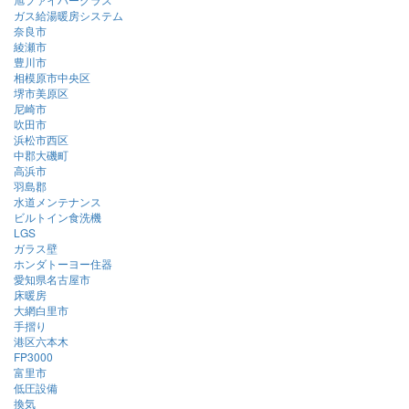
ガス給湯暖房システム
奈良市
綾瀬市
豊川市
相模原市中央区
堺市美原区
尼崎市
吹田市
浜松市西区
中郡大磯町
高浜市
羽島郡
水道メンテナンス
ビルトイン食洗機
LGS
ガラス壁
ホンダトーヨー住器
愛知県名古屋市
床暖房
大網白里市
手摺り
港区六本木
FP3000
富里市
低圧設備
換気