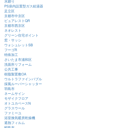
水廻り
PS扉内設置型ガス給湯器
足立区
京都市中京区
ピュアレストQR
京都市西京区
ネオレスト
グリーン住宅ポイント
窓・サッシ
ウォシュレットSB
フーゴR
特殊加工
さいたま市浦和区
洗面所リフォーム
公共工事
樹脂製置敷OA
ウルトラファインバブル
採風ルーバーシャッター
羽島市
ネームサイン
モザイクフロア
オトユカベースN
グラスウール
ファミーユ
浴室換気暖房乾燥機
遮熱フィルム
昭島市