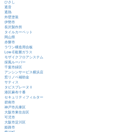
ひさし
遮音
遮熱
外壁塗装
伊勢市
長沢製作所
タイルカーペット
岡山県
赤磐市
ラワン構造用合板
Low-E複層ガラス
モザイクフロアシステム
採風ルーバー
千葉市緑区
アンシンサービス横浜店
窓リノベ補助金
サティス
タビスプレーヌⅡ
港区麻布十番
セキュリティフィルター
碧南市
神戸市兵庫区
大阪市東住吉区
可児市
大阪市淀川区
姫路市
愛川町