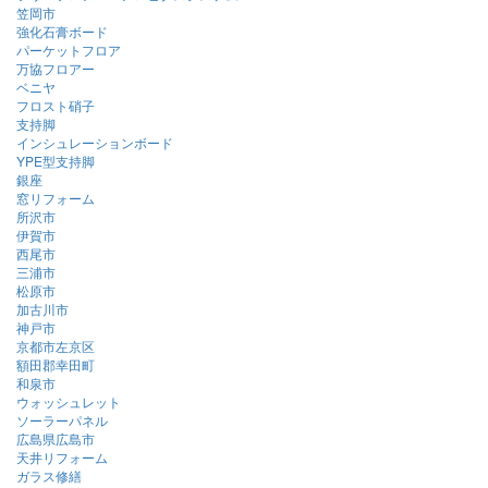
笠岡市
強化石膏ボード
パーケットフロア
万協フロアー
ベニヤ
フロスト硝子
支持脚
インシュレーションボード
YPE型支持脚
銀座
窓リフォーム
所沢市
伊賀市
西尾市
三浦市
松原市
加古川市
神戸市
京都市左京区
額田郡幸田町
和泉市
ウォッシュレット
ソーラーパネル
広島県広島市
天井リフォーム
ガラス修繕