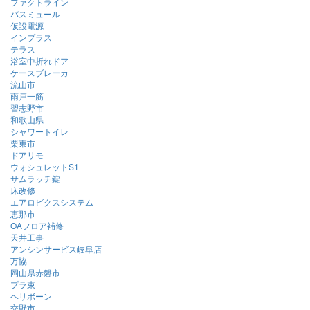
ファクトライン
バスミュール
仮設電源
インプラス
テラス
浴室中折れドア
ケースブレーカ
流山市
雨戸一筋
習志野市
和歌山県
シャワートイレ
栗東市
ドアリモ
ウォシュレットS1
サムラッチ錠
床改修
エアロビクスシステム
恵那市
OAフロア補修
天井工事
アンシンサービス岐阜店
万協
岡山県赤磐市
プラ束
ヘリボーン
交野市