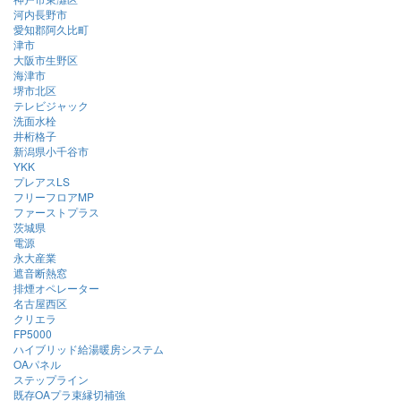
河内長野市
愛知郡阿久比町
津市
大阪市生野区
海津市
堺市北区
テレビジャック
洗面水栓
井桁格子
新潟県小千谷市
YKK
プレアスLS
フリーフロアMP
ファーストプラス
茨城県
電源
永大産業
遮音断熱窓
排煙オペレーター
名古屋西区
クリエラ
FP5000
ハイブリッド給湯暖房システム
OAパネル
ステップライン
既存OAプラ束縁切補強