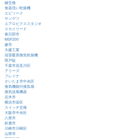
鍵交換
食器洗い乾燥機
エピソード
サンゲツ
エアロビクススタジオ
スカイリード
春日部市
MSF200
蕨市
大建工業
浴室暖房換気乾燥機
雨戸錠
千葉市花見川区
アリーズ
フレイナ
さいたま市中央区
換気機能付換気扇
換気送風機器
志木市
横浜市栄区
スイッチ交換
大阪市中央区
八尾市
鈴鹿市
川崎市川崎区
山県市