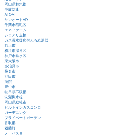
岡山県和気郡
事故防止
ATOM
サンオートAD
千葉市稲毛区
エネファーム
シロアリ点検
ガス温水暖房付ふろ給湯器
郡上市
横浜市瀬谷区
神戸市垂水区
東大阪市
多治見市
桑名市
池田市
病院
豊中市
岐阜県不破郡
洗濯機水栓
岡山県総社市
ビルトインガスコンロ
ガーデニング
プライベートガーデン
香取郡
殺菌灯
ノーバスⅡ