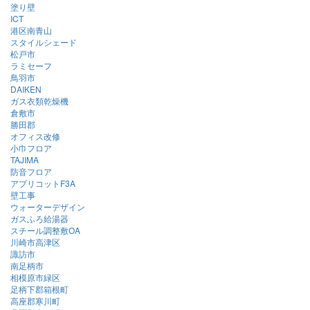
塗り壁
ICT
港区南青山
スタイルシェード
松戸市
ラミセーフ
鳥羽市
DAIKEN
ガス衣類乾燥機
倉敷市
勝田郡
オフィス改修
小巾フロア
TAJIMA
防音フロア
アプリコットF3A
壁工事
ウォーターデザイン
ガスふろ給湯器
スチール調整敷OA
川崎市高津区
諏訪市
南足柄市
相模原市緑区
足柄下郡箱根町
高座郡寒川町