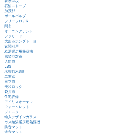
養護学校
石油ストーブ
加茂郡
ボールバルブ
フリーフロアK
関市
オーニングテント
ファサード
大府市ホンダトーヨー
玄関引戸
給湯暖房用熱源機
感染症対策
入間市
LBS
木曽郡木曽町
二重窓
日立市
美和ロック
袋井市
住宅設備
アイリスオーヤマ
ウォームレット
ジエスタ
輸入デザインガラス
ガス給湯暖房用熱源機
防音マット
遮音マット