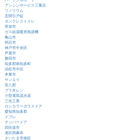
アンシンサービス三重店
リノリウム
玄関引戸錠
タンクレストイレ
草加市
ガス給湯暖房熱源機
亀山市
明石市
神戸市中央区
芦屋市
磐田市
知多郡南知多町
浜松市中区
本巣市
サンエイ
安八郡
プラ木レン
小型電気温水器
三化工業
ロンカラーガラスドア
愛知県知多郡
ドブレ
テンパードア
四街道市
港区西麻布
さいたま市南区