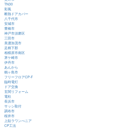
TN30
彩風
断熱ドアカバー
八千代市
安城市
豊橋市
神戸市須磨区
三田市
美濃加茂市
足柄下郡
相模原市南区
茅ケ崎市
伊丹市
あんから
鶴ヶ島市
フリーフロアCP-F
臨時電灯
ドア交換
玄関リフォーム
電柱
長浜市
サッシ取付
調布市
桜井市
上貼ラワンべニア
CP工法