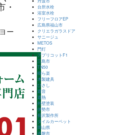
丹波市
市・
台所水栓
浴室水栓
フリーフロアEP
広島県福山市
ヨー
クリエラガラスドア
サニージュ
METOS
門灯
アプリコットF1
三島市
TN50
樹ら楽
木製建具
ひさし
遮音
遮熱
外壁塗装
伊勢市
長沢製作所
タイルカーペット
岡山県
赤磐市