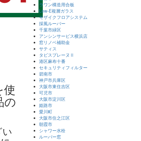
ラワン構造用合板
Low-E複層ガラス
モザイクフロアシステム
採風ルーバー
千葉市緑区
アンシンサービス横浜店
窓リノベ補助金
サティス
タビスプレーヌⅡ
港区麻布十番
セキュリティフィルター
碧南市
神戸市兵庫区
を使
大阪市東住吉区
可児市
品の
大阪市淀川区
姫路市
愛川町
大阪市住之江区
朝霞市
ざい
シャワー水栓
ルーバー窓