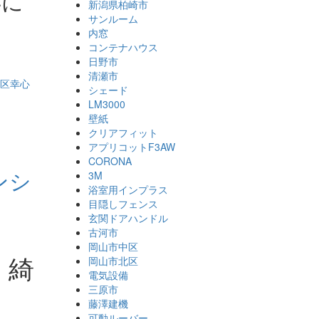
4に
新潟県柏崎市
サンルーム
内窓
コンテナハウス
日野市
清瀬市
シェード
LM3000
壁紙
クリアフィット
アプリコットF3AW
CORONA
ンシ
3M
浴室用インプラス
目隠しフェンス
玄関ドアハンドル
古河市
岡山市中区
！綺
岡山市北区
電気設備
）
三原市
藤澤建機
可動ルーバー