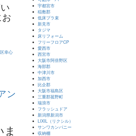
ざい
宇都宮市
稲敷郡
にお
低床プラ束
新見市
タジマ
床リフォーム
フリーフロアCP
愛西市
西宮市
大阪市阿倍野区
海部郡
中津川市
加西市
比企郡
アン
大阪市福島区
三重郡菰野町
瑞浪市
フラッシュドア
新潟県新潟市
LIXIL（リクシル）
いま
サンワカンパニー
収納棚