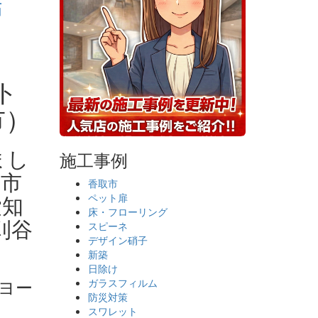
店
ト
市）
まし
施工事例
府市
香取市
愛知
ペット扉
床・フローリング
刈谷
スピーネ
デザイン硝子
新築
日除け
ヨー
ガラスフィルム
防災対策
スワレット