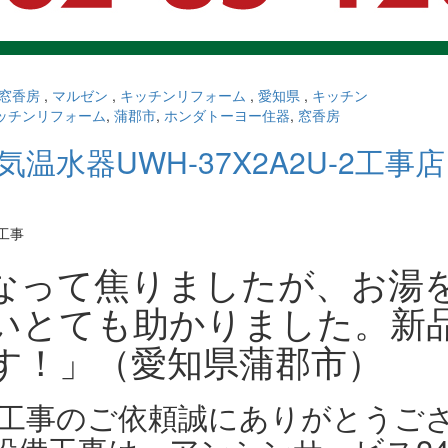
窓香房
,
マルゼン
,
キッチンリフォーム
,
愛知県
,
キッチン
ッチンリフォーム
,
蒲郡市
,
ホンダトーヨー住器
,
窓香房
温水器UWH-37X2A2U-2工事店
なって焦りましたが、お湯
いとても助かりました。新
す！」（愛知県蒲郡市）
替工事のご依頼誠にありがとうご