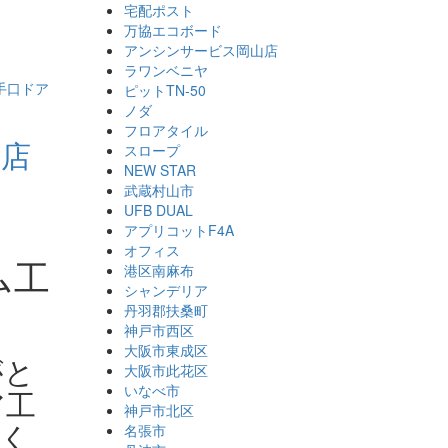
宅配ポスト
万協エコボード
アンシンサービス岡山店
ラワンベニヤ
手口ドア
ピットTN-50
ノダ
フロアタイル
事店
スロープ
NEW STAR
武蔵村山市
UFB DUAL
アプリコットF4A
オフィス
ム工
港区南麻布
シャンデリア
丹羽郡扶桑町
神戸市西区
大阪市東成区
がと
大阪市此花区
いなべ市
ア工
神戸市北区
せく
名張市