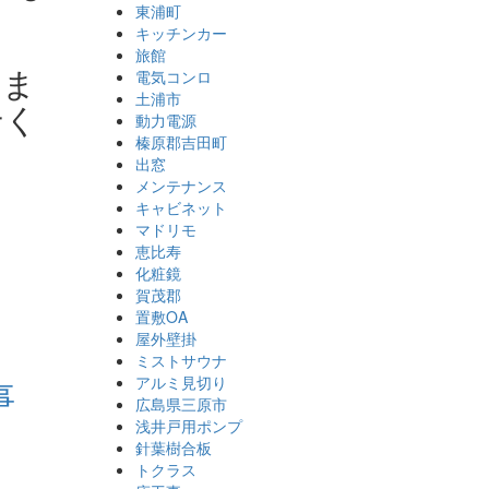
東浦町
キッチンカー
旅館
いま
電気コンロ
土浦市
せく
動力電源
榛原郡吉田町
出窓
メンテナンス
キャビネット
マドリモ
恵比寿
化粧鏡
賀茂郡
置敷OA
屋外壁掛
ミストサウナ
アルミ見切り
事
広島県三原市
浅井戸用ポンプ
針葉樹合板
トクラス