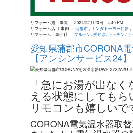
リフォーム施工事例 ： 2024年7月20日 4:40 PM
リフォーム店 工事例 ：
蒲郡市
,
ホンダトーヨー住器
,
リフォーム工事会社 ：
マルゼン
,
愛知県
,
キッチン
,
キ
愛知県蒲郡市CORONA電気
【アンシンサービス24】
「急にお湯が出なく
える状態にしてもら
リモコンも嬉しいで
CORONA電気温水器取