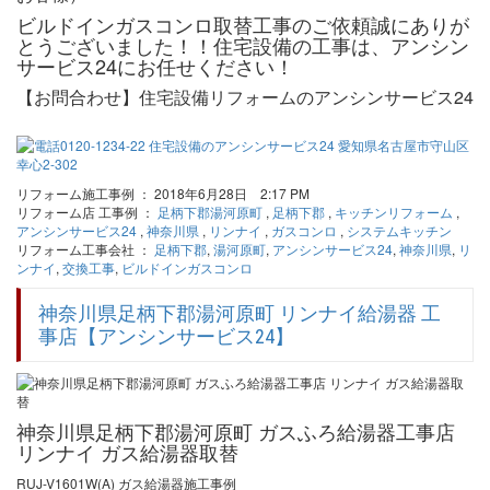
ビルドインガスコンロ取替工事のご依頼誠にありが
とうございました！！住宅設備の工事は、アンシン
サービス24にお任せください！
【お問合わせ】住宅設備リフォームのアンシンサービス24
リフォーム施工事例 ： 2018年6月28日 2:17 PM
リフォーム店 工事例 ：
足柄下郡湯河原町
,
足柄下郡
,
キッチンリフォーム
,
アンシンサービス24
,
神奈川県
,
リンナイ
,
ガスコンロ
,
システムキッチン
リフォーム工事会社 ：
足柄下郡
,
湯河原町
,
アンシンサービス24
,
神奈川県
,
リ
ンナイ
,
交換工事
,
ビルドインガスコンロ
神奈川県足柄下郡湯河原町 リンナイ給湯器 工
事店【アンシンサービス24】
神奈川県足柄下郡湯河原町 ガスふろ給湯器工事店
リンナイ ガス給湯器取替
RUJ-V1601W(A) ガス給湯器施工事例