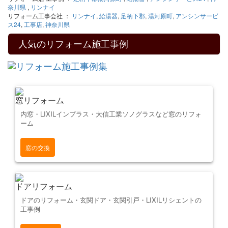
奈川県
,
リンナイ
リフォーム工事会社 ：
リンナイ
,
給湯器
,
足柄下郡
,
湯河原町
,
アンシンサービ
ス24
,
工事店
,
神奈川県
人気のリフォーム施工事例
窓リフォーム
内窓・LIXILインプラス・大信工業ソノグラスなど窓のリフォ
ーム
窓の交換
ドアリフォーム
ドアのリフォーム・玄関ドア・玄関引戸・LIXILリシェントの
工事例