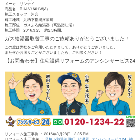
メーカ リンナイ
商品名 RUJ-V1601W(A)
施工スタッフ 河合
施工地域 足柄下郡湯河原町
施工部位 ガスふろ給湯器（高温指し湯）
施工時間 2016.3.23 約2.5時間.
ガス給湯器取替工事のご依頼ありがとうございました！
この度は弊社をご利用いただきまして、ありがとうございました。
また何かお困りごとがございましたら、ご相談ください！
【お問合わせ】住宅設備リフォームのアンシンサービス24
リフォーム施工事例 ： 2016年3月28日 3:35 PM
リフォーム店 工事例 ：
足柄下郡湯河原町
,
給湯器
,
アンシンサービス24
,
神