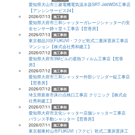
愛知県犬山市三菱電機電気温水器SRT-J46WD5工事店
【アンシンサービス24】
2026/07/13
施工事例
愛知県大府市三和シャッターガレージシャッターの安
全センサー静々堂々工事店【窓香房】
2026/07/13
施工事例
東京都品川区FUKUVI・フクビ乾式二重床置床工事店
マンション【株式会社秀和建工】
2026/07/12
施工事例
愛知県大府市3Mビルの遮熱フィルム工事店【窓香
房】
2026/07/12
施工事例
愛知県大府市三和シャッター外部シリンダー錠工事店
【窓香房】
2026/07/12
施工事例
埼玉県新座市床の点検口工事店 クリニック【株式会
社秀和建工】
2026/07/11
施工事例
愛知県大府市文化シャッター店舗シャッター工事店
バランス手動シャッター【窓香房】
2026/07/11
施工事例
東京都東村山市FUKUVI（フクビ）乾式二重床置床工