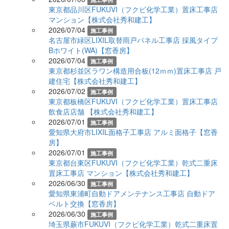
東京都品川区FUKUVI（フクビ化学工業）置床工事店
マンション【株式会社秀和建工】
2026/07/04
施工事例
名古屋市緑区LIXIL取替雨戸パネル工事店 採風タイプ
Bホワイト(WA)【窓香房】
2026/07/04
施工事例
東京都杉並区ラワン構造用合板(12ｍｍ)置床工事店 戸
建住宅【株式会社秀和建工】
2026/07/02
施工事例
東京都板橋区FUKUVI（フクビ化学工業）置床工事店
飲食店店舗 【株式会社秀和建工】
2026/07/01
施工事例
愛知県大府市LIXIL面格子工事店 アルミ面格子【窓香
房】
2026/07/01
施工事例
東京都台東区FUKUVI（フクビ化学工業）乾式二重床
置床工事店 マンション【株式会社秀和建工】
2026/06/30
施工事例
愛知県東浦町自動ドアメンテナンス工事店 自動ドア
ベルト交換【窓香房】
2026/06/30
施工事例
埼玉県蕨市FUKUVI（フクビ化学工業）乾式二重床置