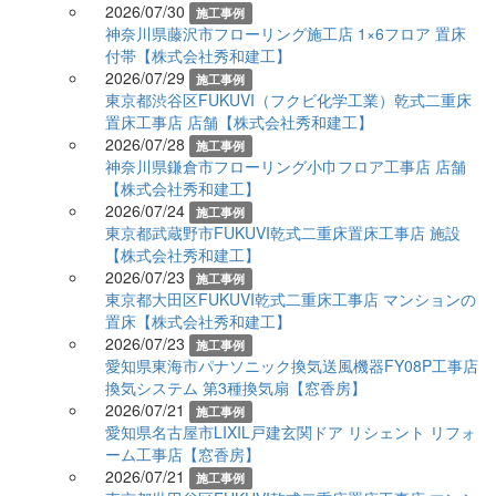
2026/07/30
施工事例
神奈川県藤沢市フローリング施工店 1×6フロア 置床
付帯【株式会社秀和建工】
2026/07/29
施工事例
東京都渋谷区FUKUVI（フクビ化学工業）乾式二重床
置床工事店 店舗【株式会社秀和建工】
2026/07/28
施工事例
神奈川県鎌倉市フローリング小巾フロア工事店 店舗
【株式会社秀和建工】
2026/07/24
施工事例
東京都武蔵野市FUKUVI乾式二重床置床工事店 施設
【株式会社秀和建工】
2026/07/23
施工事例
東京都大田区FUKUVI乾式二重床工事店 マンションの
置床【株式会社秀和建工】
2026/07/23
施工事例
愛知県東海市パナソニック換気送風機器FY08P工事店
換気システム 第3種換気扇【窓香房】
2026/07/21
施工事例
愛知県名古屋市LIXIL戸建玄関ドア リシェント リフォ
ーム工事店【窓香房】
2026/07/21
施工事例