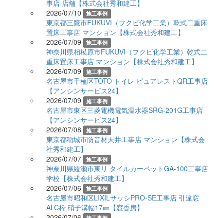
事店 店舗【株式会社秀和建工】
2026/07/10
施工事例
東京都三鷹市FUKUVI（フクビ化学工業）乾式二重床
置床工事店 マンション【株式会社秀和建工】
2026/07/09
施工事例
神奈川県相模原市FUKUVI（フクビ化学工業）乾式二
重床置床工事店 マンション【株式会社秀和建工】
2026/07/09
施工事例
名古屋市千種区TOTO トイレ ピュアレストQR工事店
【アンシンサービス24】
2026/07/09
施工事例
名古屋市東区三菱電機電気温水器SRG-201G工事店
【アンシンサービス24】
2026/07/08
施工事例
東京都稲城市防音材天井工事店 マンション【株式会
社秀和建工】
2026/07/07
施工事例
神奈川県綾瀬市東リ タイルカーペットGA-100工事店
学校【株式会社秀和建工】
2026/07/06
施工事例
名古屋市昭和区LIXILサッシPRO-SE工事店 引違窓
ALC枠 硝子溝幅17㎜【窓香房】
2026/07/06
施工事例