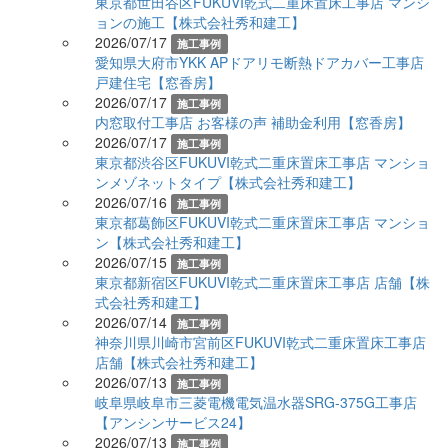
東京都世田谷区FUKUVI乾式二重床置床工事店 マンシ
ョンの施工【株式会社秀和建工】
2026/07/17
施工事例
愛知県大府市YKK APドアリモ断熱ドアカバー工事店
戸建住宅【窓香房】
2026/07/17
施工事例
内窓取付工事店 お客様の声 補助金利用【窓香房】
2026/07/17
施工事例
東京都渋谷区FUKUVI乾式二重床置床工事店 マンショ
ンメゾネットタイプ【株式会社秀和建工】
2026/07/16
施工事例
東京都葛飾区FUKUVI乾式二重床置床工事店 マンショ
ン【株式会社秀和建工】
2026/07/15
施工事例
東京都新宿区FUKUVI乾式二重床置床工事店 店舗【株
式会社秀和建工】
2026/07/14
施工事例
神奈川県川崎市宮前区FUKUVI乾式二重床置床工事店
店舗【株式会社秀和建工】
2026/07/13
施工事例
岐阜県岐阜市三菱電機電気温水器SRG-375G工事店
【アンシンサービス24】
2026/07/13
施工事例