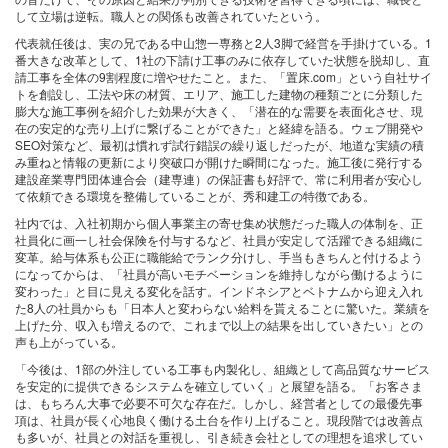
して立場は逆転。職人との関係も改善されていたという。
代表就任後は、実の兄である中山惣一専務と2人3脚で経営を手掛けている。1
番大きな改革として、1社の下請け工事のみに依存していた状態を脱却し、直
請工事を全体の9割程度に増やせたこと。また、「置床.com」という自社サイ
トを創設し、工法や床の材質、エリア、施工した建物の種類ごとに分類した
膨大な施工事例を紹介した効果が大きく、「潜在的な需要を表面化させ、現
在の安定的な売り上げに繋げることができた」と経緯を語る。ウェブ開発や
SEO対策など、最初は慣れず試行錯誤の繰り返しだったが、地道な実績の積
み重ねと情報の更新により突破口が開けた瞬間になった。施工後に発行する
建設産業専門団体連合会（建専連）の保証書も好評で、常に利用者が安心し
て依頼できる環境を整備していることが、秀和建工の特徴である。
社内では、入社初期から個人事業主の寄せ集め状態だった職人の体制を、正
社員化に画一し社会保険を付与するなど、社員が安定して活躍できる組織に
変革。給与体系も公正に職能給でランク分けし、手当もきちんと付けるよう
になってからは、「社員が高いモチベーションを維持しながら働けるように
変わった」と目に見える変化を話す。インドネシアとベトナムから迎え入れ
た8人の社員からも「日本人と変わらない給料を貰えることに驚いた。業績を
上げた分、収入も増えるので、これまで以上の結果を出していきたい」との
声も上がっている。
「今後は、1部の外注している工事も内製化し、組織として高品質なサービス
を安定的に提供できるシステムを確立していく」と展望を語る。「お客さま
は、もちろん大事で必要不可欠な存在だ。しかし、経営者としての最優先事
項は、社員が長く心地良く働ける土台を作り上げること。現段階では改善点
も多いが、社員との対話を重視し、引き続き会社としての理想を追求してい