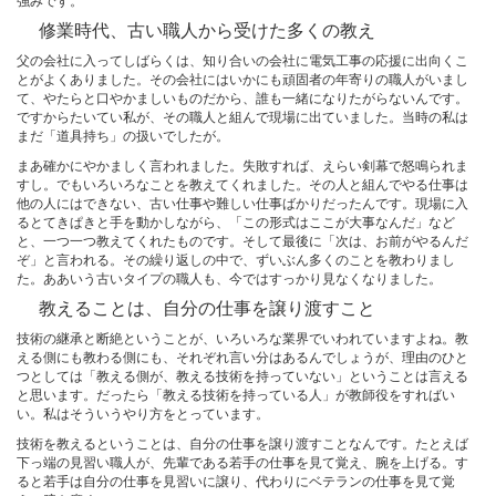
修業時代、古い職人から受けた多くの教え
父の会社に入ってしばらくは、知り合いの会社に電気工事の応援に出向くこ
とがよくありました。その会社にはいかにも頑固者の年寄りの職人がいまし
て、やたらと口やかましいものだから、誰も一緒になりたがらないんです。
ですからたいてい私が、その職人と組んで現場に出ていました。当時の私は
まだ「道具持ち」の扱いでしたが。
まあ確かにやかましく言われました。失敗すれば、えらい剣幕で怒鳴られま
すし。でもいろいろなことを教えてくれました。その人と組んでやる仕事は
他の人にはできない、古い仕事や難しい仕事ばかりだったんです。現場に入
るとてきぱきと手を動かしながら、「この形式はここが大事なんだ」など
と、一つ一つ教えてくれたものです。そして最後に「次は、お前がやるんだ
ぞ」と言われる。その繰り返しの中で、ずいぶん多くのことを教わりまし
た。ああいう古いタイプの職人も、今ではすっかり見なくなりました。
教えることは、自分の仕事を譲り渡すこと
技術の継承と断絶ということが、いろいろな業界でいわれていますよね。教
える側にも教わる側にも、それぞれ言い分はあるんでしょうが、理由のひと
つとしては「教える側が、教える技術を持っていない」ということは言える
と思います。だったら「教える技術を持っている人」が教師役をすればい
い。私はそういうやり方をとっています。
技術を教えるということは、自分の仕事を譲り渡すことなんです。たとえば
下っ端の見習い職人が、先輩である若手の仕事を見て覚え、腕を上げる。す
ると若手は自分の仕事を見習いに譲り、代わりにベテランの仕事を見て覚