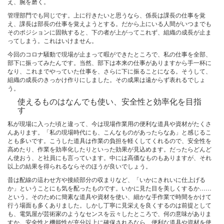
え、腕を磨く。
管理部門でも同じです。上に行きたいと思うなら、係長は課長の仕事を覚
え、課長は部長の仕事を覚えようとする。だから上にいる人間がいつまでも
そのポジションに固執すると、下の者が上がってこれず、組織の成長が止ま
ってしまう。これはいけません。
今回のコロナ騒動で現場が止まって暇ができたところで、私の仕事を全部、
部下に振ってみたんです。当然、部下は本来の仕事がありますから手一杯に
なり、これまでやっていた仕事を、さらに下に振ることになる。そうして、
組織の成長のきっかけ作りにしました。その成果は遠からず表れるでしょ
う。
使えるものはなんでも使い、安全性と効率化を目指
す
私が現場に入った頃と違って、今は現場作業用の便利な道具や資材がたくさ
んあります。「私の現場時代にも、こんなものがあったらなあ」と感じるこ
とも多いです。こうした道具は作業の負担を軽くしてくれるので、安全性を
高めたり、作業を効率化したりといった効果が見込めます。だったらどんど
ん使おう、と社員にも言っています。中には高価なものもありますが、それ
以上の結果を得られるならそのほうが良いでしょう。
昔は配線の這わせ方や接続部分の収まりなど、「いかにきれいに仕上げる
か」ということにも気を配ったものです。いかに見た目を美しくするか……
という。そのために簡素な道具や資材を使い、細かな手作業で時間をかけて
行う場面も多くありました。しかし丁寧に見栄えを良くするのは前提として
も、電気屋が芸術家のようなセンスを云々したところで、何の意味がありま
すか。安全性と機能性が充分以上に確保されるなら、便利な道具や資材を使