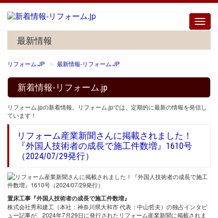
Toggle
naviga
最新情報
リフォーム.JP
最新情報‐リフォーム.JP
新着情報-リフォーム.jp
リフォーム.jpの新着情報。リフォーム.jpでは、定期的に最新の情報を発信し
ています！
リフォーム産業新聞さんに掲載されました！
『外国人技術者の成長で施工件数増』1610号
（2024/07/29発行）
置床工事『外国人技術者の成長で施工件数増』
株式会社秀和建工（本社：神奈川県大和市 代表：中山哲夫）の独占インタビ
ュー記事が、2024年7月29日に発行されたリフォーム産業新聞に掲載されま