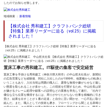
したのでお知らせ致します。
地域検索 ：
新着情報
【株式会社 秀和建工】クラフトバンク総研
【特集】業界リーダーに迫る（vol.25）に掲載
されました！
【株式会社 秀和建工】クラフトバンク総研【特集】業界リーダーに迫る
（vol.25）に掲載されました！
置床工事の秀和建工。IT駆使の集客で安定経営
置床工事を手掛ける秀和建工（神奈川県大和市）の中山哲夫社長が、新聞社
の広告営業などを経験後、同社に入社したのが1999年。他業種からの転身と
いうこともあり、入社当初は周囲の職人に、露骨な無視や嫌がらせなど厳し
い態度を取られることが多かった。この現状を打開するため、中山社長は皆
が嫌がるクレーム処理や顧客への説明などの業務を率先して遂行。「社内で
優位な立ち位置を獲得するには、周りがやりたがらない仕事を積極的に引き
受け、結果を出すことが１番の近道」と自分に言い聞かせ、一心不乱に取り
組んだ。また、職人としての技術も磨き、フローリングから聞こえる床鳴り
の音だけで、その原因と結果が判別できる技術を習得できる頃には、職長と