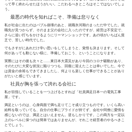
って早く終わらせたほうがいい。こだわるべきところはそこではないでしょ
う。
最悪の時代を知ればこそ、準備は怠りなく
私が社会に出たのはバブル崩壊のあと、就職氷河期のまっただ中でした。就
職先が見つからず、そのまま父の会社に入ったのですが、経営は不安定で、
さらに追い打ちをかけるようにリーマンショックです。あの頃がいちばん貧
乏で、苦しい時代でした。
でもさすがにあれだけ辛い思いをしてしまうと、覚悟も決まります。そして
何があっても動じない様に、準備しておこう、ということになります。
実際にはその後も次々と……東日本大震災があり今回のコロナ騒動があり、
そのたびに大変な状況に陥りつつも、回復に迎えたことは幸いでした。今で
は資金の余裕もできてきましたし、何よりも楽しく仕事ができることがあり
がたいと感じています。
社員が胸を張って誇れる会社に
私が目指していることを一つ上げるとすれば「社員満足日本一の電気工事
屋」です。
満足というのは、心身両面で満ち足りてこそ成り立つものです。いくら高い
給料を取っていても、自分の仕事にプライドが持てず、会社や同僚に愛情を
感じないのでは、満足とはいえません。逆もしかりです。この両方を一定以
上のレベルに保つのは簡単ではありませんが、それこそ経営者のやるべきこ
とでしょう。