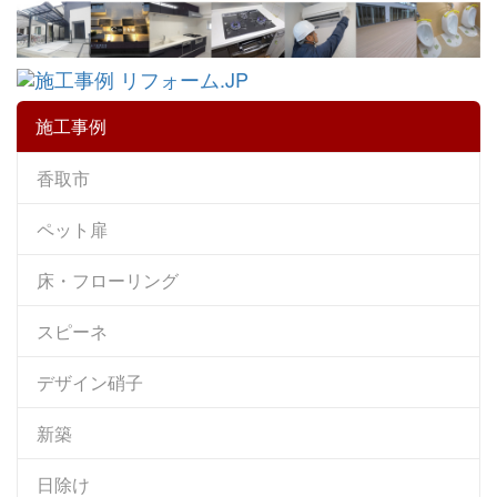
施工事例
香取市
ペット扉
床・フローリング
スピーネ
デザイン硝子
新築
日除け