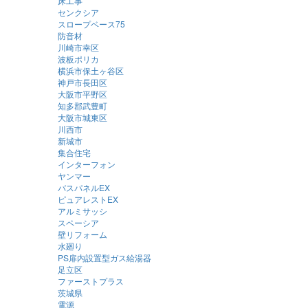
床工事
センクシア
スロープベース75
防音材
川崎市幸区
波板ポリカ
横浜市保土ヶ谷区
神戸市長田区
大阪市平野区
知多郡武豊町
大阪市城東区
川西市
新城市
集合住宅
インターフォン
ヤンマー
バスパネルEX
ピュアレストEX
アルミサッシ
スペーシア
壁リフォーム
水廻り
PS扉内設置型ガス給湯器
足立区
ファーストプラス
茨城県
電源