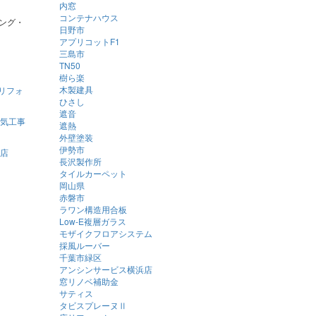
内窓
コンテナハウス
リング・
日野市
アプリコットF1
三島市
TN50
樹ら楽
木製建具
ひさし
遮音
遮熱
外壁塗装
伊勢市
長沢製作所
タイルカーペット
岡山県
赤磐市
ラワン構造用合板
Low-E複層ガラス
モザイクフロアシステム
採風ルーバー
千葉市緑区
アンシンサービス横浜店
窓リノベ補助金
サティス
タビスプレーヌⅡ