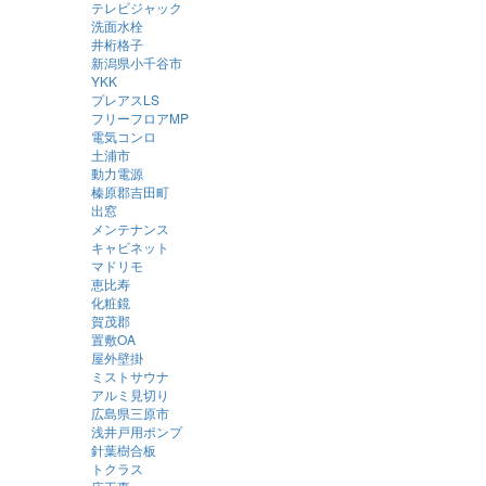
テレビジャック
洗面水栓
井桁格子
新潟県小千谷市
YKK
プレアスLS
フリーフロアMP
電気コンロ
土浦市
動力電源
榛原郡吉田町
出窓
メンテナンス
キャビネット
マドリモ
恵比寿
化粧鏡
賀茂郡
置敷OA
屋外壁掛
ミストサウナ
アルミ見切り
広島県三原市
浅井戸用ポンプ
針葉樹合板
トクラス