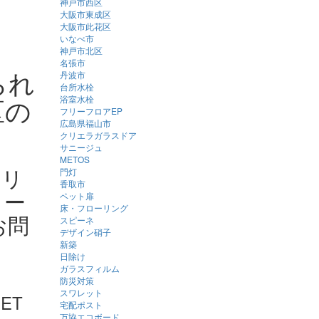
神戸市西区
大阪市東成区
大阪市此花区
いなべ市
神戸市北区
名張市
られ
丹波市
台所水栓
区の
浴室水栓
フリーフロアEP
広島県福山市
クリエラガラスドア
サニージュ
METOS
、リ
門灯
香取市
ォー
ペット扉
床・フローリング
お問
スピーネ
デザイン硝子
新築
日除け
ガラスフィルム
防災対策
スワレット
ET
宅配ポスト
万協エコボード