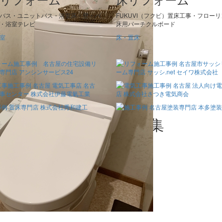
バス・ユニットバス・浴室床・壁・バ
FUKUVI（フクビ）置床工事・フロー
・浴室テレビ
床用パーチクルボード
室
床・置床
ォーム工事店
のリフォーム施工事例集