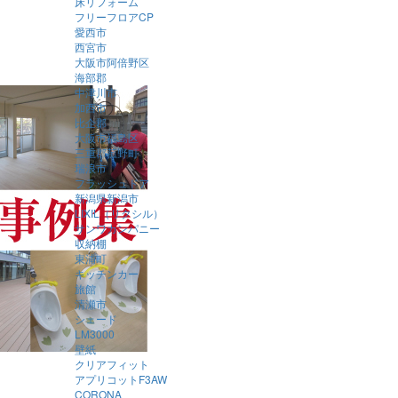
床リフォーム
フリーフロアCP
愛西市
西宮市
大阪市阿倍野区
海部郡
中津川市
加西市
比企郡
大阪市福島区
三重郡菰野町
瑞浪市
フラッシュドア
新潟県新潟市
LIXIL（リクシル）
サンワカンパニー
収納棚
東浦町
キッチンカー
旅館
清瀬市
シェード
LM3000
壁紙
クリアフィット
アプリコットF3AW
CORONA