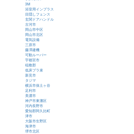
3M
浴室用インプラス
目隠しフェンス
玄関ドアハンドル
古河市
岡山市中区
岡山市北区
電気設備
三原市
藤澤建機
可動ルーバー
宇都宮市
稲敷郡
低床プラ束
新見市
タジマ
横浜市保土ヶ谷
足利市
美濃市
神戸市東灘区
河内長野市
愛知郡阿久比町
津市
大阪市生野区
海津市
堺市北区