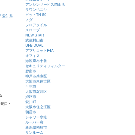
アンシンサービス岡山店
ラワンベニヤ
ピットTN-50
ノダ
フロアタイル
スロープ
NEW STAR
武蔵村山市
UFB DUAL
アプリコットF4A
オフィス
港区麻布十番
セキュリティフィルター
碧南市
神戸市兵庫区
大阪市東住吉区
可児市
ム
大阪市淀川区
姫路市
愛川町
・蛇口・
大阪市住之江区
朝霞市
シャワー水栓
ルーバー窓
新潟県柏崎市
サンルーム