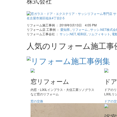
株式会社
リフォーム施工事例 ： 2018年3月13日 4:05 PM
リフォーム店 工事例 ：
愛知県
,
リフォーム
,
サッシ.NET株式会
リフォーム工事会社 ：
サッシ.NET
,
昭和区
,
ソムフィキット
,
電
人気のリフォーム施工事
窓リフォーム
ド
内窓・LIXILインプラス・大信工業ソノグラス
ドアのリ
など窓のリフォーム
LIXI
窓の交換
ドアの交
浴