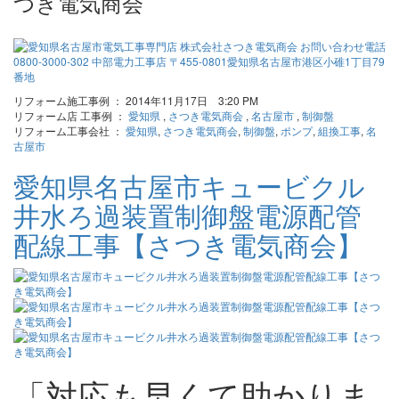
つき電気商会
リフォーム施工事例 ： 2014年11月17日 3:20 PM
リフォーム店 工事例 ：
愛知県
,
さつき電気商会
,
名古屋市
,
制御盤
リフォーム工事会社 ：
愛知県
,
さつき電気商会
,
制御盤
,
ポンプ
,
組換工事
,
名
古屋市
愛知県名古屋市キュービクル
井水ろ過装置制御盤電源配管
配線工事【さつき電気商会】
「対応も早くて助かりま