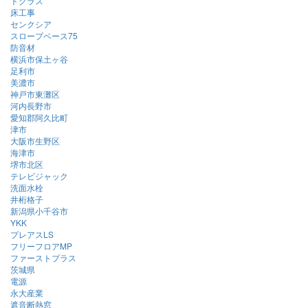
トクラス
床工事
センクシア
スロープベース75
防音材
横浜市保土ヶ谷
足利市
美濃市
神戸市東灘区
河内長野市
愛知郡阿久比町
津市
大阪市生野区
海津市
堺市北区
テレビジャック
洗面水栓
井桁格子
新潟県小千谷市
YKK
プレアスLS
フリーフロアMP
ファーストプラス
茨城県
電源
永大産業
遮音断熱窓