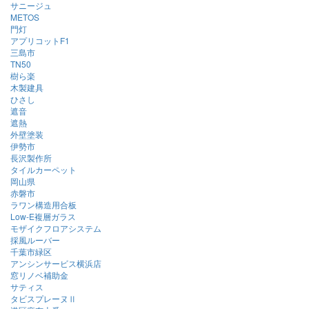
サニージュ
METOS
門灯
アプリコットF1
三島市
TN50
樹ら楽
木製建具
ひさし
遮音
遮熱
外壁塗装
伊勢市
長沢製作所
タイルカーペット
岡山県
赤磐市
ラワン構造用合板
Low-E複層ガラス
モザイクフロアシステム
採風ルーバー
千葉市緑区
アンシンサービス横浜店
窓リノベ補助金
サティス
タビスプレーヌⅡ