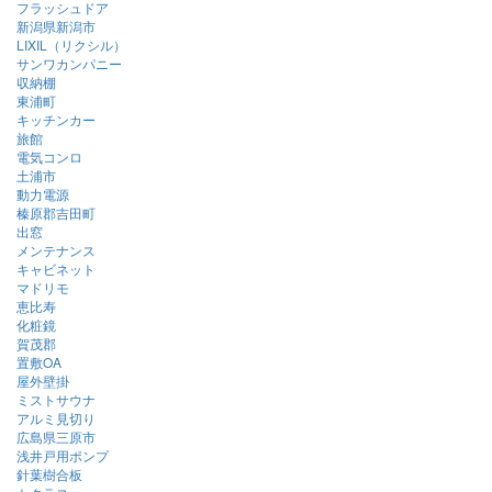
フラッシュドア
新潟県新潟市
LIXIL（リクシル）
サンワカンパニー
収納棚
東浦町
キッチンカー
旅館
電気コンロ
土浦市
動力電源
榛原郡吉田町
出窓
メンテナンス
キャビネット
マドリモ
恵比寿
化粧鏡
賀茂郡
置敷OA
屋外壁掛
ミストサウナ
アルミ見切り
広島県三原市
浅井戸用ポンプ
針葉樹合板