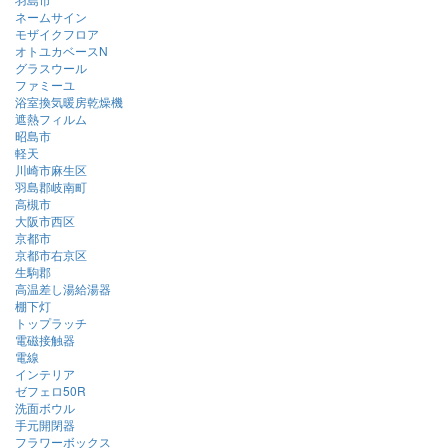
ネームサイン
モザイクフロア
オトユカベースN
グラスウール
ファミーユ
浴室換気暖房乾燥機
遮熱フィルム
昭島市
軽天
川崎市麻生区
羽島郡岐南町
高槻市
大阪市西区
京都市
京都市右京区
生駒郡
高温差し湯給湯器
棚下灯
トップラッチ
電磁接触器
電線
インテリア
ゼフェロ50R
洗面ボウル
手元開閉器
フラワーボックス