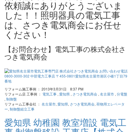
依頼誠にありがとうございま
した！！照明器具の電気工事
は、さつき電気商会にお任せ
ください！
【お問合わせ】電気工事の株式会社さ
つき電気商会
リフォーム施工事例 ： 2013年3月31日 8:37 PM
リフォーム店 工事例 ：
電気工事
,
愛知県
,
さつき電気商会
,
名古屋市
,
分電盤
,
制御盤
リフォーム工事会社 ：
名古屋市
,
愛知県
,
さつき電気商会
,
荷物用エレベータ
ー
,
制御盤組立工事
愛知県 幼稚園 教室増設 電気工
事 制御盤移設 工事店【株式会