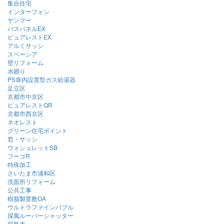
集合住宅
インターフォン
ヤンマー
バスパネルEX
ピュアレストEX
アルミサッシ
スペーシア
壁リフォーム
水廻り
PS扉内設置型ガス給湯器
足立区
京都市中京区
ピュアレストQR
京都市西京区
ネオレスト
グリーン住宅ポイント
窓・サッシ
ウォシュレットSB
フーゴR
特殊加工
さいたま市浦和区
洗面所リフォーム
公共工事
樹脂製置敷OA
ウルトラファインバブル
採風ルーバーシャッター
羽島市