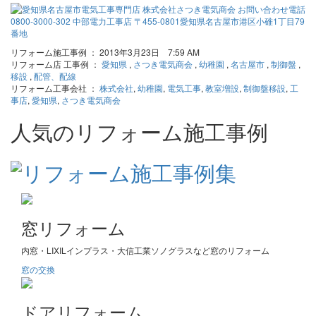
リフォーム施工事例 ： 2013年3月23日 7:59 AM
リフォーム店 工事例 ：
愛知県
,
さつき電気商会
,
幼稚園
,
名古屋市
,
制御盤
,
移設
,
配管、配線
リフォーム工事会社 ：
株式会社
,
幼稚園
,
電気工事
,
教室増設
,
制御盤移設
,
工
事店
,
愛知県
,
さつき電気商会
人気のリフォーム施工事例
窓リフォーム
内窓・LIXILインプラス・大信工業ソノグラスなど窓のリフォーム
窓の交換
ドアリフォーム