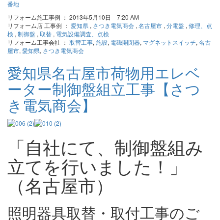
リフォーム施工事例 ： 2013年5月10日 7:20 AM
リフォーム店 工事例 ：
愛知県
,
さつき電気商会
,
名古屋市
,
分電盤
,
修理、点
検
,
制御盤
,
取替
,
電気設備調査、点検
リフォーム工事会社 ：
取替工事
,
施設
,
電磁開閉器
,
マグネットスイッチ
,
名古
屋市
,
愛知県
,
さつき電気商会
愛知県名古屋市荷物用エレベ
ーター制御盤組立工事【さつ
き電気商会】
「自社にて、制御盤組み
立てを行いました！」
（名古屋市）
照明器具取替・取付工事のご