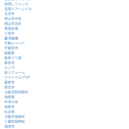
目隠しフェンス
玄関ドアハンドル
古河市
岡山市中区
岡山市北区
電気設備
三原市
藤澤建機
可動ルーバー
宇都宮市
稲敷郡
低床プラ束
新見市
タジマ
床リフォーム
フリーフロアCP
愛西市
西宮市
大阪市阿倍野区
海部郡
中津川市
加西市
比企郡
大阪市福島区
三重郡菰野町
瑞浪市