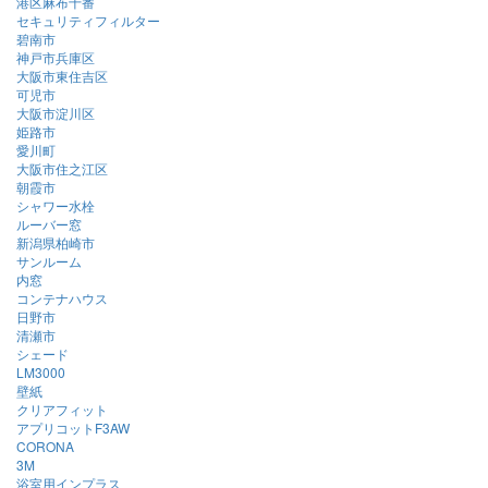
港区麻布十番
セキュリティフィルター
碧南市
神戸市兵庫区
大阪市東住吉区
可児市
大阪市淀川区
姫路市
愛川町
大阪市住之江区
朝霞市
シャワー水栓
ルーバー窓
新潟県柏崎市
サンルーム
内窓
コンテナハウス
日野市
清瀬市
シェード
LM3000
壁紙
クリアフィット
アプリコットF3AW
CORONA
3M
浴室用インプラス