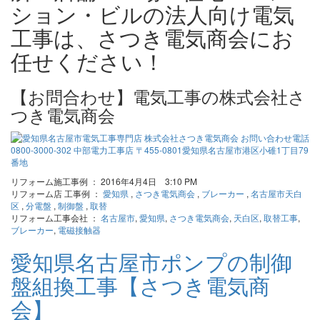
ション・ビルの法人向け電気
工事は、さつき電気商会にお
任せください！
【お問合わせ】電気工事の株式会社さ
つき電気商会
リフォーム施工事例 ： 2016年4月4日 3:10 PM
リフォーム店 工事例 ：
愛知県
,
さつき電気商会
,
ブレーカー
,
名古屋市天白
区
,
分電盤
,
制御盤
,
取替
リフォーム工事会社 ：
名古屋市
,
愛知県
,
さつき電気商会
,
天白区
,
取替工事
,
ブレーカー
,
電磁接触器
愛知県名古屋市ポンプの制御
盤組換工事【さつき電気商
会】