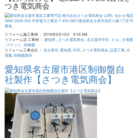
つき電気商会
リフォーム施工事例 ： 2016年5月10日 9:16 AM
リフォーム店 工事例 ：
愛知県
,
さつき電気商会
,
名古屋市中区
,
ビル
,
分電盤
,
テナント
,
制御盤
リフォーム工事会社 ：
名古屋市
,
愛知県
,
中区
,
さつき電気商会
,
設置工事
,
分
電盤
,
制御盤製作
愛知県名古屋市港区制御盤自
社製作【さつき電気商会】