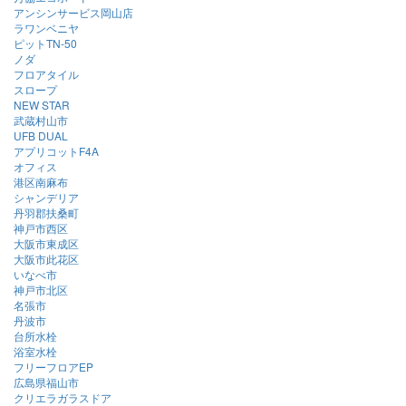
アンシンサービス岡山店
ラワンベニヤ
ピットTN-50
ノダ
フロアタイル
スロープ
NEW STAR
武蔵村山市
UFB DUAL
アプリコットF4A
オフィス
港区南麻布
シャンデリア
丹羽郡扶桑町
神戸市西区
大阪市東成区
大阪市此花区
いなべ市
神戸市北区
名張市
丹波市
台所水栓
浴室水栓
フリーフロアEP
広島県福山市
クリエラガラスドア