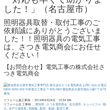
した！」（名古屋市）
照明器具取替・取付工事のご
依頼誠にありがとうございま
した！！照明器具の電気工事
は、さつき電気商会にお任せ
ください！
【お問合わせ】電気工事の株式会社さ
つき電気商会
リフォーム施工事例 ： 2014年9月24日 10:34 AM
リフォーム店 工事例 ：
愛知県
,
さつき電気商会
,
名古屋市
,
キュービクル
,
動
力
,
井戸ろ過装置
,
制御盤
,
配管、配線
,
配管工事