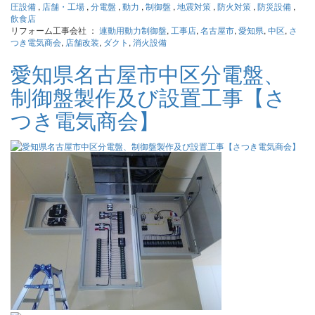
圧設備
,
店舗・工場
,
分電盤
,
動力
,
制御盤
,
地震対策
,
防火対策
,
防災設備
,
飲食店
リフォーム工事会社 ：
連動用動力制御盤
,
工事店
,
名古屋市
,
愛知県
,
中区
,
さ
つき電気商会
,
店舗改装
,
ダクト
,
消火設備
愛知県名古屋市中区分電盤、
制御盤製作及び設置工事【さ
つき電気商会】