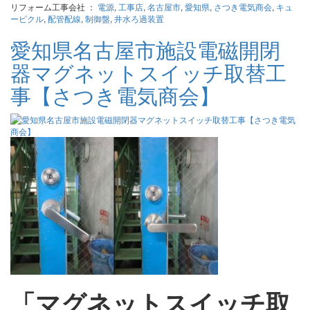
リフォーム工事会社 ：
電源
,
工事店
,
名古屋市
,
愛知県
,
さつき電気商会
,
キュ
ービクル
,
配管配線
,
制御盤
,
井水ろ過装置
愛知県名古屋市施設電磁開閉
器マグネットスイッチ取替工
事【さつき電気商会】
「マグネットスイッチ取