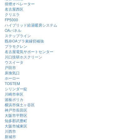
排煙オペレーター
名古屋西区
クリエラ
FP5000
ハイブリッド給湯暖房システム
OAパネル
ステップライン
既存OAプラ束縁切補強
プラモクレン
名古屋電気サポートセンター
川口技研ホスクリーン
ウスイータ
戸田市
床換気口
ホーロー
TOSTEM
シリンダー錠
川崎市幸区
波板ポリカ
横浜市保土ヶ谷区
神戸市長田区
大阪市平野区
知多郡武豊町
大阪市城東区
川西市
新城市