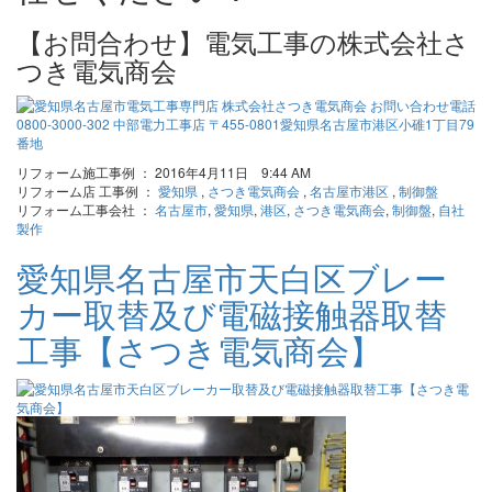
【お問合わせ】電気工事の株式会社さ
つき電気商会
リフォーム施工事例 ： 2016年4月11日 9:44 AM
リフォーム店 工事例 ：
愛知県
,
さつき電気商会
,
名古屋市港区
,
制御盤
リフォーム工事会社 ：
名古屋市
,
愛知県
,
港区
,
さつき電気商会
,
制御盤
,
自社
製作
愛知県名古屋市天白区ブレー
カー取替及び電磁接触器取替
工事【さつき電気商会】