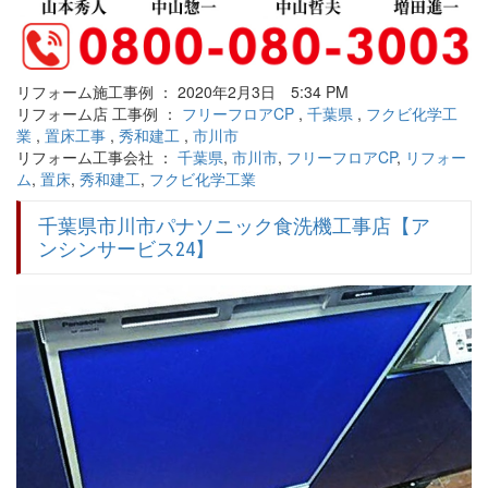
リフォーム施工事例 ： 2020年2月3日 5:34 PM
リフォーム店 工事例 ：
フリーフロアCP
,
千葉県
,
フクビ化学工
業
,
置床工事
,
秀和建工
,
市川市
リフォーム工事会社 ：
千葉県
,
市川市
,
フリーフロアCP
,
リフォー
ム
,
置床
,
秀和建工
,
フクビ化学工業
千葉県市川市パナソニック食洗機工事店【ア
ンシンサービス24】