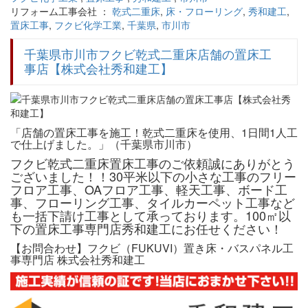
リフォーム工事会社 ：
乾式二重床
,
床・フローリング
,
秀和建工
,
置床工事
,
フクビ化学工業
,
千葉県
,
市川市
千葉県市川市フクビ乾式二重床店舗の置床工
事店【株式会社秀和建工】
「店舗の置床工事を施工！乾式二重床を使用、1日間1人工
で仕上げました。」（千葉県市川市）
フクビ乾式二重床置床工事のご依頼誠にありがとう
ございました！！30平米以下の小さな工事のフリー
フロア工事、OAフロア工事、軽天工事、ボード工
事、フローリング工事、タイルカーペット工事など
も一括下請け工事として承っております。100㎡以
下の置床工事専門店秀和建工にお任せください！
【お問合わせ】フクビ（FUKUVI）置き床・バスパネル工
事専門店 株式会社秀和建工