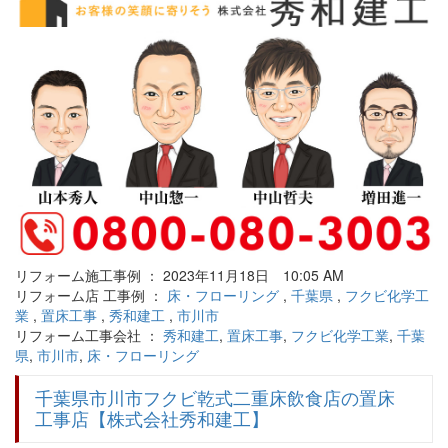
リフォーム施工事例 ： 2023年11月18日 10:05 AM
リフォーム店 工事例 ：
床・フローリング
,
千葉県
,
フクビ化学工
業
,
置床工事
,
秀和建工
,
市川市
リフォーム工事会社 ：
秀和建工
,
置床工事
,
フクビ化学工業
,
千葉
県
,
市川市
,
床・フローリング
千葉県市川市フクビ乾式二重床飲食店の置床
工事店【株式会社秀和建工】