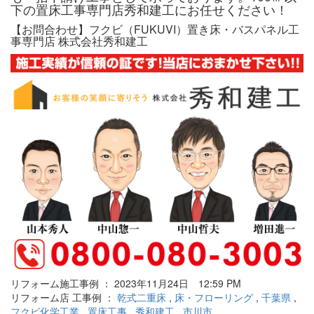
下の置床工事専門店秀和建工にお任せください！
【お問合わせ】フクビ（FUKUVI）置き床・バスパネル工
事専門店 株式会社秀和建工
リフォーム施工事例 ： 2023年11月24日 12:59 PM
リフォーム店 工事例 ：
乾式二重床
,
床・フローリング
,
千葉県
,
フクビ化学工業
,
置床工事
,
秀和建工
,
市川市