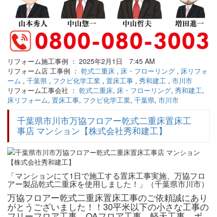
リフォーム施工事例 ： 2025年2月1日 7:45 AM
リフォーム店 工事例 ：
乾式二重床
,
床・フローリング
,
床リフォ
ーム
,
千葉県
,
フクビ化学工業
,
置床工事
,
秀和建工
,
市川市
リフォーム工事会社 ：
乾式二重床
,
床・フローリング
,
秀和建工
,
床リフォーム
,
置床工事
,
フクビ化学工業
,
千葉県
,
市川市
千葉県市川市万協フロアー乾式二重床置床工
事店 マンション【株式会社秀和建工】
「マンションにて1日で施工する置床工事実施、万協フロ
アー製品乾式二重床を使用しました！」（千葉県市川市）
万協フロアー乾式二重床置床工事のご依頼誠にあり
がとうございました！！30平米以下の小さな工事の
フリーフロア工事、OAフロア工事、軽天工事、ボ