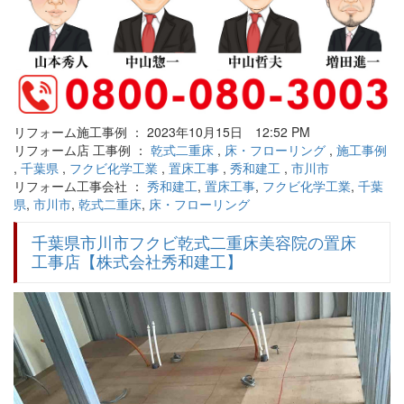
リフォーム施工事例 ： 2023年10月15日 12:52 PM
リフォーム店 工事例 ：
乾式二重床
,
床・フローリング
,
施工事例
,
千葉県
,
フクビ化学工業
,
置床工事
,
秀和建工
,
市川市
リフォーム工事会社 ：
秀和建工
,
置床工事
,
フクビ化学工業
,
千葉
県
,
市川市
,
乾式二重床
,
床・フローリング
千葉県市川市フクビ乾式二重床美容院の置床
工事店【株式会社秀和建工】