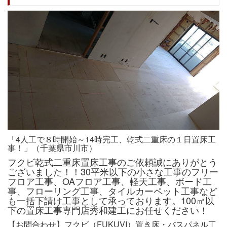
「4人工で８時開始～14時完工、乾式二重床の１日置床工
事！」（千葉県市川市）
フクビ乾式二重床置床工事のご依頼誠にありがとう
ございました！！30平米以下の小さな工事のフリー
フロア工事、OAフロア工事、軽天工事、ボード工
事、フローリング工事、タイルカーペット工事など
も一括下請け工事として承っております。100㎡以
下の置床工事専門店秀和建工にお任せください！
【お問合わせ】フクビ（FUKUVI）置き床・バスパネル工