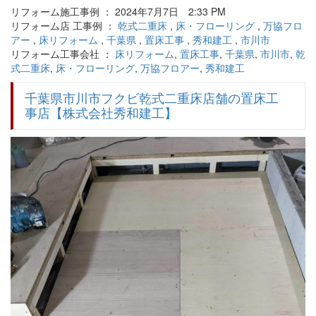
リフォーム施工事例 ： 2024年7月7日 2:33 PM
リフォーム店 工事例 ：
乾式二重床
,
床・フローリング
,
万協フロ
アー
,
床リフォーム
,
千葉県
,
置床工事
,
秀和建工
,
市川市
リフォーム工事会社 ：
床リフォーム
,
置床工事
,
千葉県
,
市川市
,
乾
式二重床
,
床・フローリング
,
万協フロアー
,
秀和建工
千葉県市川市フクビ乾式二重床店舗の置床工
事店【株式会社秀和建工】