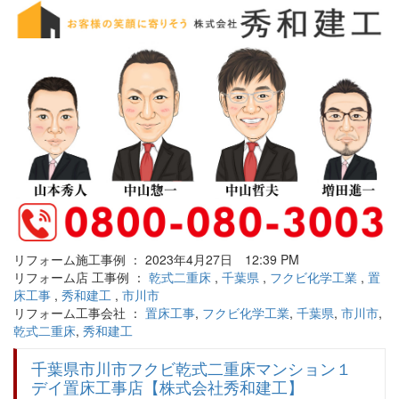
リフォーム施工事例 ： 2023年4月27日 12:39 PM
リフォーム店 工事例 ：
乾式二重床
,
千葉県
,
フクビ化学工業
,
置
床工事
,
秀和建工
,
市川市
リフォーム工事会社 ：
置床工事
,
フクビ化学工業
,
千葉県
,
市川市
,
乾式二重床
,
秀和建工
千葉県市川市フクビ乾式二重床マンション１
デイ置床工事店【株式会社秀和建工】