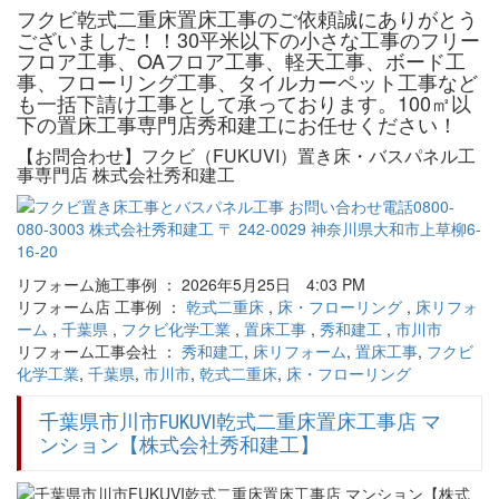
フクビ乾式二重床置床工事のご依頼誠にありがとう
ございました！！30平米以下の小さな工事のフリー
フロア工事、OAフロア工事、軽天工事、ボード工
事、フローリング工事、タイルカーペット工事など
も一括下請け工事として承っております。100㎡以
下の置床工事専門店秀和建工にお任せください！
【お問合わせ】フクビ（FUKUVI）置き床・バスパネル工
事専門店 株式会社秀和建工
リフォーム施工事例 ： 2026年5月25日 4:03 PM
リフォーム店 工事例 ：
乾式二重床
,
床・フローリング
,
床リフォ
ーム
,
千葉県
,
フクビ化学工業
,
置床工事
,
秀和建工
,
市川市
リフォーム工事会社 ：
秀和建工
,
床リフォーム
,
置床工事
,
フクビ
化学工業
,
千葉県
,
市川市
,
乾式二重床
,
床・フローリング
千葉県市川市FUKUVI乾式二重床置床工事店 マ
ンション【株式会社秀和建工】