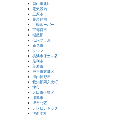
岡山市北区
電気設備
三原市
藤澤建機
可動ルーバー
宇都宮市
稲敷郡
低床プラ束
新見市
タジマ
横浜市保土ヶ谷
足利市
美濃市
神戸市東灘区
河内長野市
愛知郡阿久比町
津市
大阪市生野区
海津市
堺市北区
テレビジャック
洗面水栓