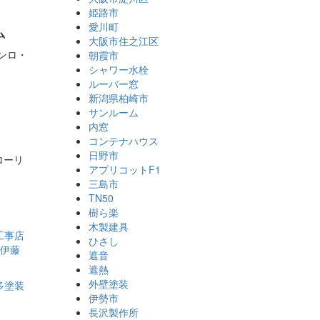
姫路市
ム
愛川町
大阪市住之江区
ンロ・
朝霞市
シャワー水栓
ルーバー窓
新潟県柏崎市
サンルーム
内窓
コンテナハウス
日野市
ローリ
アプリコットF1
三島市
TN50
樹ら楽
木製建具
ひさし
遮音
遮熱
外壁塗装
伊勢市
長沢製作所