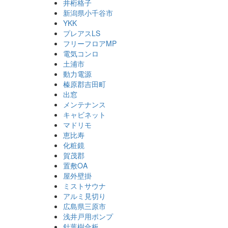
井桁格子
新潟県小千谷市
YKK
プレアスLS
フリーフロアMP
電気コンロ
土浦市
動力電源
榛原郡吉田町
出窓
メンテナンス
キャビネット
マドリモ
恵比寿
化粧鏡
賀茂郡
置敷OA
屋外壁掛
ミストサウナ
アルミ見切り
広島県三原市
浅井戸用ポンプ
針葉樹合板