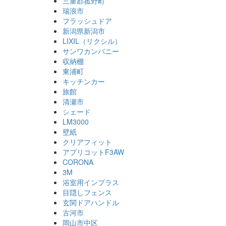
三重郡菰野町
瑞浪市
フラッシュドア
新潟県新潟市
LIXIL（リクシル）
サンワカンパニー
収納棚
東浦町
キッチンカー
旅館
清瀬市
シェード
LM3000
壁紙
クリアフィット
アプリコットF3AW
CORONA
3M
浴室用インプラス
目隠しフェンス
玄関ドアハンドル
古河市
岡山市中区