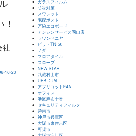
ル
ガラスフィルム
防災対策
ま
スワレット
い！
宅配ポスト
万協エコボード
アンシンサービス岡山店
ラワンベニヤ
ピットTN-50
会社
ノダ
フロアタイル
スロープ
NEW STAR
武蔵村山市
UFB DUAL
アプリコットF4A
オフィス
港区麻布十番
セキュリティフィルター
碧南市
神戸市兵庫区
大阪市東住吉区
可児市
大阪市淀川区