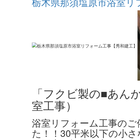
栃木県那須塩原市浴室リ
「フクビ製の■あん
室工事）
浴室リフォーム工事のご
た！！30平米以下の小