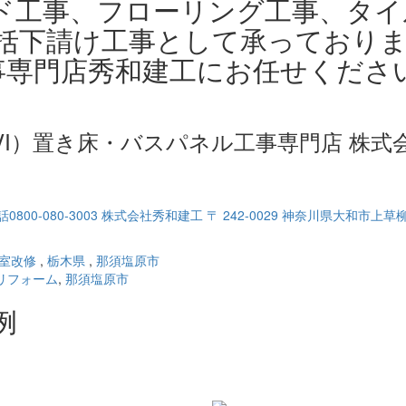
ド工事、フローリング工事、タイ
括下請け工事として承っており
工事専門店秀和建工にお任せくださ
VI）置き床・バスパネル工事専門店 株式
室改修
,
栃木県
,
那須塩原市
リフォーム
,
那須塩原市
例