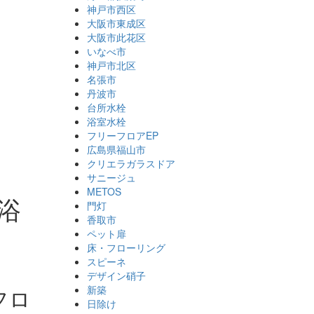
神戸市西区
大阪市東成区
大阪市此花区
いなべ市
神戸市北区
名張市
丹波市
台所水栓
浴室水栓
フリーフロアEP
広島県福山市
クリエラガラスドア
サニージュ
METOS
浴
門灯
香取市
ペット扉
床・フローリング
スピーネ
デザイン硝子
新築
フロ
日除け