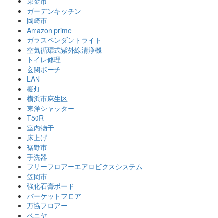
東金市
ガーデンキッチン
岡崎市
Amazon prime
ガラスペンダントライト
空気循環式紫外線清浄機
トイレ修理
玄関ポーチ
LAN
棚灯
横浜市麻生区
東洋シャッター
T50R
室内物干
床上げ
裾野市
手洗器
フリーフロアーエアロビクスシステム
笠岡市
強化石膏ボード
パーケットフロア
万協フロアー
ベニヤ