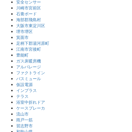
安全センサー
川崎市宮前区
石膏ボード
海部郡飛島村
大阪市東淀川区
堺市堺区
箕面市
足柄下郡湯河原町
江南市宮後町
豊能町
ガス床暖房機
アルパレージ
ファクトライン
バスミュール
仮設電源
インプラス
テラス
浴室中折れドア
ケースブレーカ
流山市
雨戸一筋
習志野市
和歌山県