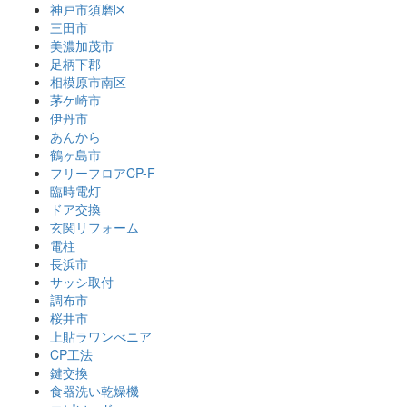
神戸市須磨区
三田市
美濃加茂市
足柄下郡
相模原市南区
茅ケ崎市
伊丹市
あんから
鶴ヶ島市
フリーフロアCP-F
臨時電灯
ドア交換
玄関リフォーム
電柱
長浜市
サッシ取付
調布市
桜井市
上貼ラワンべニア
CP工法
鍵交換
食器洗い乾燥機