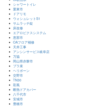
シャワートイレ
栗東市
ドアリモ
ウォシュレットS1
サムラッチ錠
床改修
エアロビクスシステム
恵那市
OAフロア補修
天井工事
アンシンサービス岐阜店
万協
岡山県赤磐市
プラ束
ヘリボーン
交野市
TN30
彩風
断熱ドアカバー
八千代市
安城市
豊橋市