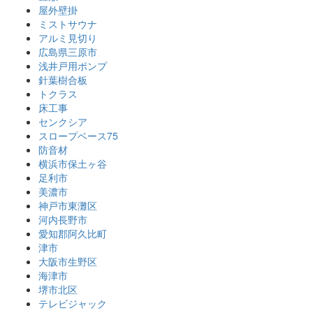
屋外壁掛
ミストサウナ
アルミ見切り
広島県三原市
浅井戸用ポンプ
針葉樹合板
トクラス
床工事
センクシア
スロープベース75
防音材
横浜市保土ヶ谷
足利市
美濃市
神戸市東灘区
河内長野市
愛知郡阿久比町
津市
大阪市生野区
海津市
堺市北区
テレビジャック