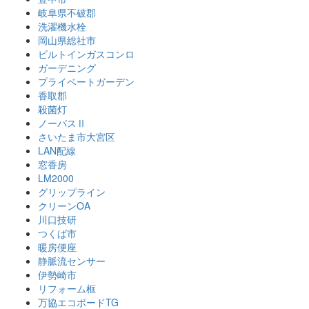
岐阜県不破郡
洗濯機水栓
岡山県総社市
ビルトインガスコンロ
ガーデニング
プライベートガーデン
香取郡
殺菌灯
ノーバスⅡ
さいたま市大宮区
LAN配線
窓香房
LM2000
グリップライン
クリーンOA
川口技研
つくば市
暖房便座
静脈流センサー
伊勢崎市
リフォーム框
万協エコボードTG