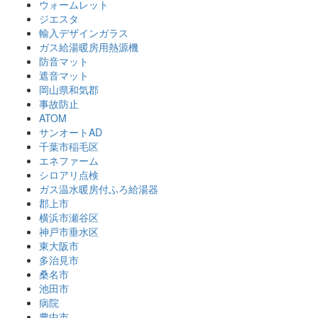
ウォームレット
ジエスタ
輸入デザインガラス
ガス給湯暖房用熱源機
防音マット
遮音マット
岡山県和気郡
事故防止
ATOM
サンオートAD
千葉市稲毛区
エネファーム
シロアリ点検
ガス温水暖房付ふろ給湯器
郡上市
横浜市瀬谷区
神戸市垂水区
東大阪市
多治見市
桑名市
池田市
病院
豊中市