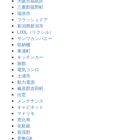
大阪市福島区
三重郡菰野町
瑞浪市
フラッシュドア
新潟県新潟市
LIXIL（リクシル）
サンワカンパニー
収納棚
東浦町
キッチンカー
旅館
電気コンロ
土浦市
動力電源
榛原郡吉田町
出窓
メンテナンス
キャビネット
マドリモ
恵比寿
化粧鏡
賀茂郡
置敷OA