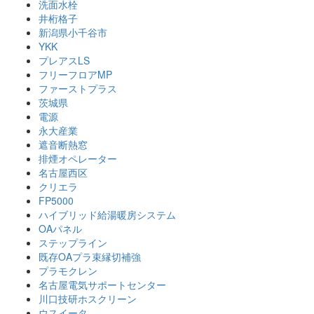
洗面水栓
井桁格子
新潟県小千谷市
YKK
プレアスLS
フリーフロアMP
ファーストプラス
茨城県
電源
永大産業
遮音断熱窓
排煙オペレーター
名古屋西区
クリエラ
FP5000
ハイブリッド給湯暖房システム
OAパネル
ステップライン
既存OAプラ束縁切補強
プラモクレン
名古屋電気サポートセンター
川口技研ホスクリーン
ウスイータ