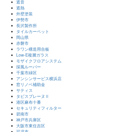
遮音
遮熱
外壁塗装
伊勢市
長沢製作所
タイルカーペット
岡山県
赤磐市
ラワン構造用合板
Low-E複層ガラス
モザイクフロアシステム
採風ルーバー
千葉市緑区
アンシンサービス横浜店
窓リノベ補助金
サティス
タビスプレーヌⅡ
港区麻布十番
セキュリティフィルター
碧南市
神戸市兵庫区
大阪市東住吉区
可児市