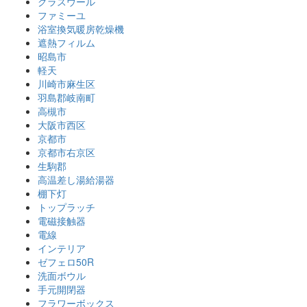
グラスウール
ファミーユ
浴室換気暖房乾燥機
遮熱フィルム
昭島市
軽天
川崎市麻生区
羽島郡岐南町
高槻市
大阪市西区
京都市
京都市右京区
生駒郡
高温差し湯給湯器
棚下灯
トップラッチ
電磁接触器
電線
インテリア
ゼフェロ50R
洗面ボウル
手元開閉器
フラワーボックス