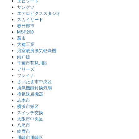
エピソード
サンゲツ
エアロビクススタジオ
スカイリード
春日部市
MSF200
蕨市
大建工業
浴室暖房換気乾燥機
雨戸錠
千葉市花見川区
アリーズ
フレイナ
さいたま市中央区
換気機能付換気扇
換気送風機器
志木市
横浜市栄区
スイッチ交換
大阪市中央区
八尾市
鈴鹿市
川崎市川崎区