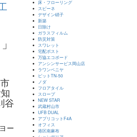
床・フローリング
工
スピーネ
デザイン硝子
新築
日除け
ガラスフィルム
！」
防災対策
スワレット
宅配ポスト
万協エコボード
アンシンサービス岡山店
ラワンベニヤ
ピットTN-50
府市
ノダ
フロアタイル
愛知
スロープ
刈谷
NEW STAR
武蔵村山市
UFB DUAL
アプリコットF4A
オフィス
ヨー
港区南麻布
シャンデリア