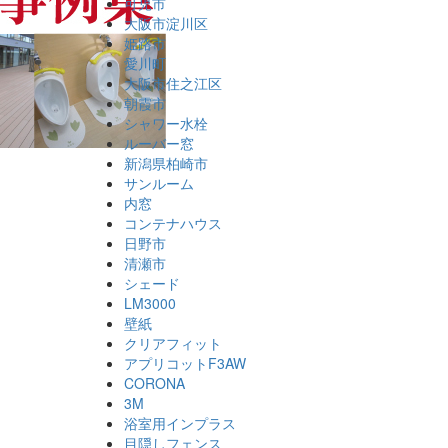
可児市
大阪市淀川区
姫路市
愛川町
大阪市住之江区
朝霞市
シャワー水栓
ルーバー窓
新潟県柏崎市
サンルーム
内窓
コンテナハウス
日野市
清瀬市
シェード
LM3000
壁紙
クリアフィット
アプリコットF3AW
CORONA
3M
浴室用インプラス
目隠しフェンス