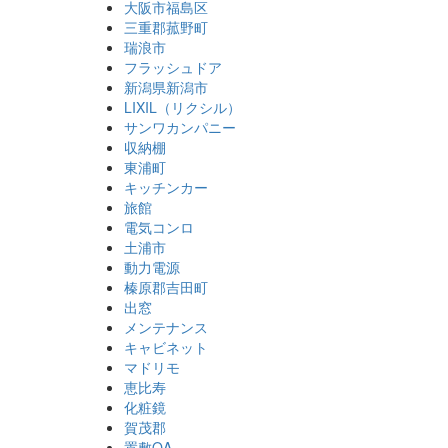
大阪市福島区
三重郡菰野町
瑞浪市
フラッシュドア
新潟県新潟市
LIXIL（リクシル）
サンワカンパニー
収納棚
東浦町
キッチンカー
旅館
電気コンロ
土浦市
動力電源
榛原郡吉田町
出窓
メンテナンス
キャビネット
マドリモ
恵比寿
化粧鏡
賀茂郡
置敷OA