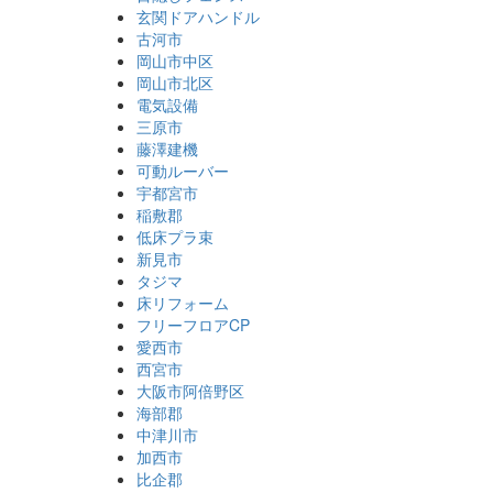
玄関ドアハンドル
古河市
岡山市中区
岡山市北区
電気設備
三原市
藤澤建機
可動ルーバー
宇都宮市
稲敷郡
低床プラ束
新見市
タジマ
床リフォーム
フリーフロアCP
愛西市
西宮市
大阪市阿倍野区
海部郡
中津川市
加西市
比企郡