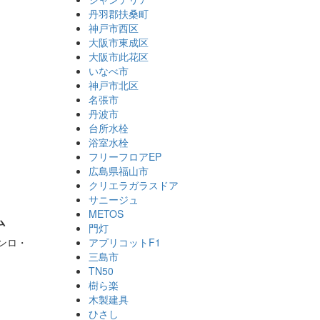
丹羽郡扶桑町
神戸市西区
大阪市東成区
大阪市此花区
いなべ市
神戸市北区
名張市
丹波市
台所水栓
浴室水栓
フリーフロアEP
広島県福山市
クリエラガラスドア
サニージュ
ム
METOS
門灯
ンロ・
アプリコットF1
三島市
TN50
樹ら楽
木製建具
ひさし