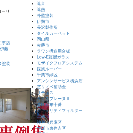
遮音
遮熱
ローリ
外壁塗装
伊勢市
長沢製作所
タイルカーペット
岡山県
赤磐市
ラワン構造用合板
Low-E複層ガラス
モザイクフロアシステム
採風ルーバー
千葉市緑区
アンシンサービス横浜店
窓リノベ補助金
サティス
タビスプレーヌⅡ
港区麻布十番
セキュリティフィルター
碧南市
神戸市兵庫区
大阪市東住吉区