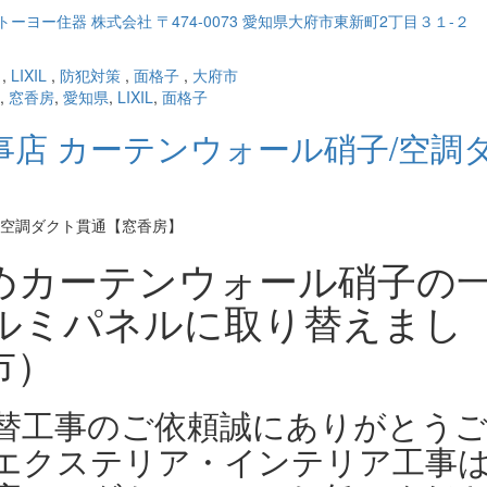
,
LIXIL
,
防犯対策
,
面格子
,
大府市
,
窓香房
,
愛知県
,
LIXIL
,
面格子
店 カーテンウォール硝子/空調
めカーテンウォール硝子の
ルミパネルに取り替えまし
市）
替工事のご依頼誠にありがとう
エクステリア・インテリア工事