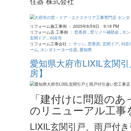
住器 株式会社
リフォーム施工事例 ： 2025年8月8日 9:18 PM
リフォーム店 工事例 ：
窓香房
,
窓リノベ補助金
,
ホン
玄関ドア
,
刈谷市
リフォーム工事会社 ：
サッシ
,
窓香房
,
玄関ドア
,
刈谷
ーム
,
ホンダトーヨー住器
,
愛知県
愛知県大府市LIXIL玄
房】
「建付けに問題のあ
のリニューアル工事
LIXIL玄関引戸、雨戸