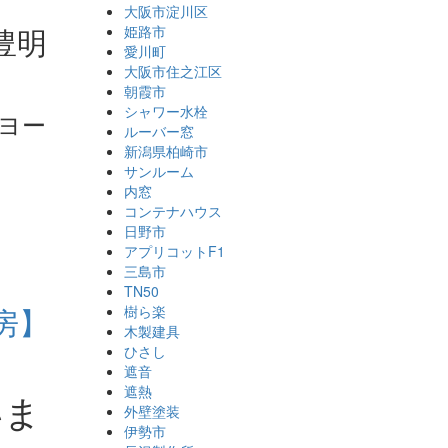
さ
大阪市淀川区
豊明
姫路市
愛川町
大阪市住之江区
朝霞市
シャワー水栓
ヨー
ルーバー窓
新潟県柏崎市
サンルーム
内窓
コンテナハウス
日野市
アプリコットF1
三島市
TN50
房】
樹ら楽
木製建具
ひさし
遮音
遮熱
いま
外壁塗装
伊勢市