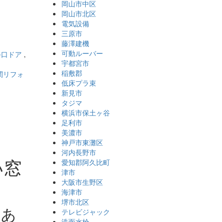
岡山市中区
岡山市北区
電気設備
三原市
藤澤建機
可動ルーバー
手口ドア
,
宇都宮市
稲敷郡
関リフォ
低床プラ束
新見市
タジマ
横浜市保土ヶ谷
足利市
美濃市
神戸市東灘区
河内長野市
い窓
愛知郡阿久比町
津市
）
大阪市生野区
海津市
堺市北区
にあ
テレビジャック
洗面水栓