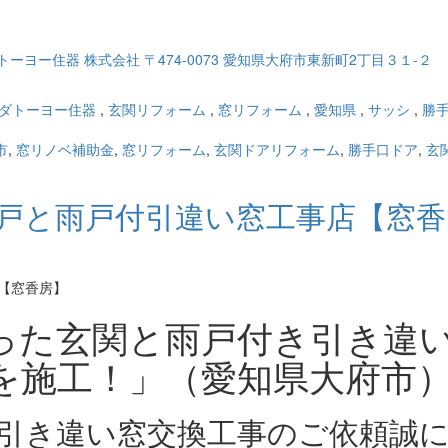
ダトーヨー住器
,
玄関リフォーム
,
窓リフォーム
,
愛知県
,
サッシ
,
勝
市
,
窓リノベ補助金
,
窓リフォーム
,
玄関ドアリフォーム
,
勝手口ドア
,
玄
関引戸と雨戸付引違い窓工事店【窓香
った玄関と雨戸付き引き違
を施工！」（愛知県大府市
付き引き違い窓交換工事のご依頼誠