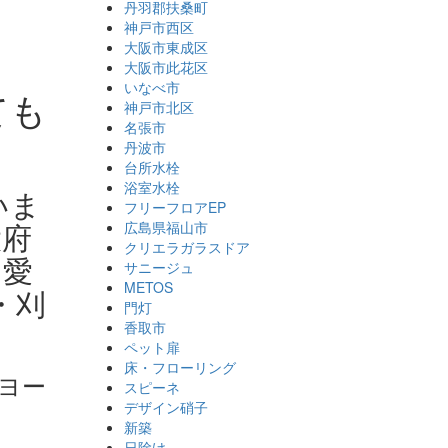
丹羽郡扶桑町
神戸市西区
大阪市東成区
大阪市此花区
いなべ市
ても
神戸市北区
名張市
丹波市
台所水栓
浴室水栓
いま
フリーフロアEP
大府
広島県福山市
クリエラガラスドア
！愛
サニージュ
METOS
・刈
門灯
香取市
ペット扉
床・フローリング
ヨー
スピーネ
デザイン硝子
新築
日除け