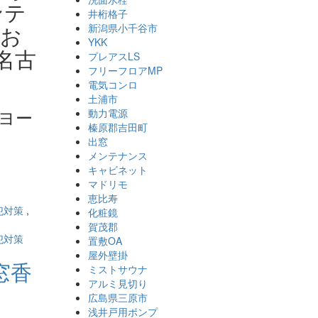
ンテ
井桁格子
にお
新潟県小千谷市
YKK
名古
プレアスLS
フリーフロアMP
電気コンロ
土浦市
ヨー
動力電源
榛原郡吉田町
出窓
メンテナンス
キャビネット
マドリモ
恵比寿
犯対策
,
化粧鏡
賀茂郡
犯対策
置敷OA
屋外壁掛
窓香
ミストサウナ
アルミ見切り
広島県三原市
浅井戸用ポンプ