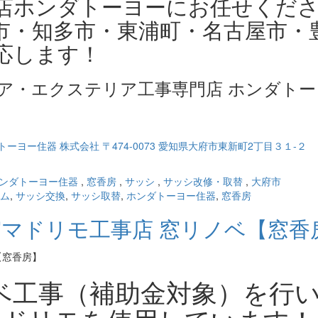
店ホンダトーヨーにお任せくだ
市・知多市・東浦町・名古屋市・
応します！
ア・エクステリア工事専門店 ホンダトー
ンダトーヨー住器
,
窓香房
,
サッシ
,
サッシ改修・取替
,
大府市
ム
,
サッシ交換
,
サッシ取替
,
ホンダトーヨー住器
,
窓香房
外窓マドリモ工事店 窓リノベ【窓香
ベ工事（補助金対象）を行