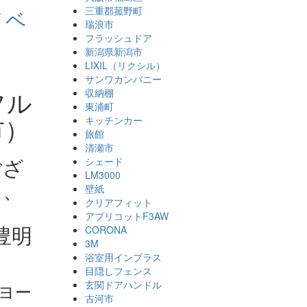
三重郡菰野町
ノベ
瑞浪市
フラッシュドア
新潟県新潟市
LIXIL（リクシル）
サンワカンパニー
フル
収納棚
東浦町
市）
キッチンカー
旅館
清瀬市
ござ
シェード
LM3000
は、
壁紙
クリアフィット
さ
アプリコットF3AW
豊明
CORONA
3M
浴室用インプラス
目隠しフェンス
玄関ドアハンドル
ヨー
古河市