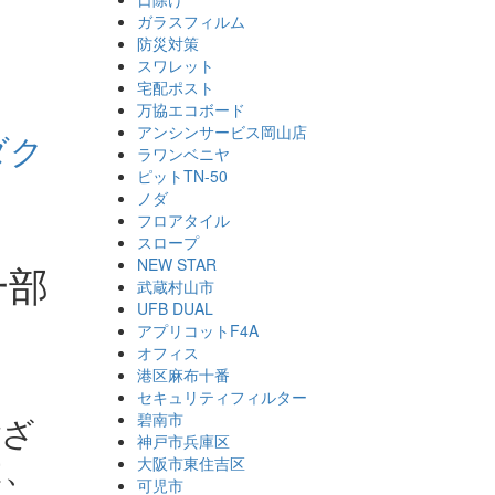
ガラスフィルム
防災対策
スワレット
宅配ポスト
万協エコボード
アンシンサービス岡山店
ダク
ラワンベニヤ
ピットTN-50
ノダ
フロアタイル
スロープ
NEW STAR
一部
武蔵村山市
UFB DUAL
アプリコットF4A
オフィス
港区麻布十番
セキュリティフィルター
ござ
碧南市
神戸市兵庫区
は、
大阪市東住吉区
可児市