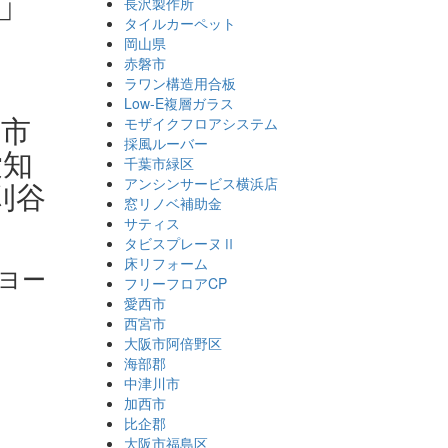
」
長沢製作所
タイルカーペット
岡山県
赤磐市
ラワン構造用合板
Low-E複層ガラス
府市
モザイクフロアシステム
採風ルーバー
愛知
千葉市緑区
アンシンサービス横浜店
刈谷
窓リノベ補助金
サティス
タビスプレーヌⅡ
床リフォーム
ヨー
フリーフロアCP
愛西市
西宮市
大阪市阿倍野区
海部郡
中津川市
加西市
比企郡
大阪市福島区